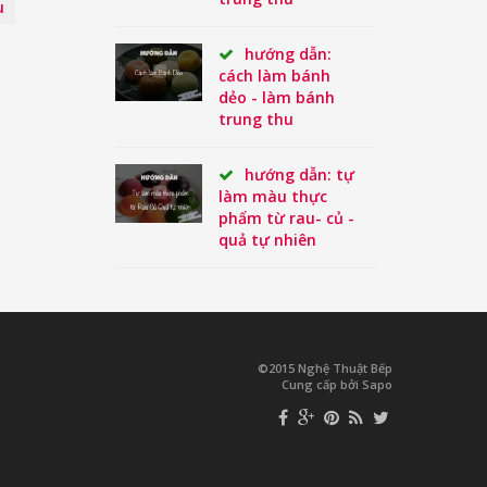
u
hướng dẫn:
cách làm bánh
dẻo - làm bánh
trung thu
hướng dẫn: tự
làm màu thực
phẩm từ rau- củ -
quả tự nhiên
©2015 Nghệ Thuật Bếp
Cung cấp bởi Sapo