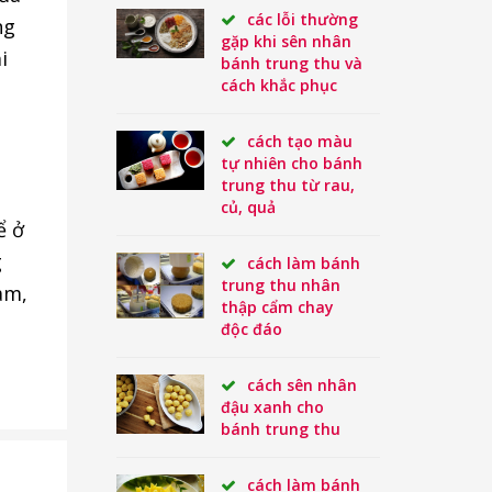
các lỗi thường
ng
gặp khi sên nhân
i
bánh trung thu và
cách khắc phục
cách tạo màu
tự nhiên cho bánh
trung thu từ rau,
củ, quả
ể ở
g
cách làm bánh
trung thu nhân
àm,
thập cẩm chay
độc đáo
cách sên nhân
đậu xanh cho
bánh trung thu
cách làm bánh