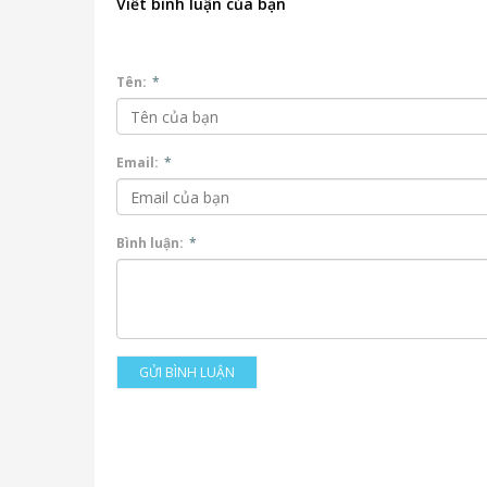
Viết bình luận của bạn
Tên:
*
Email:
*
Bình luận:
*
GỬI BÌNH LUẬN