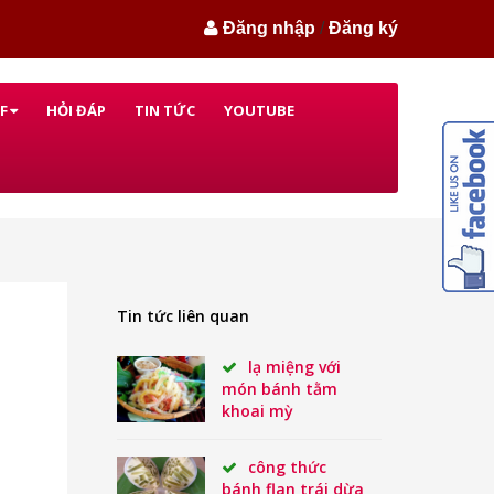
Đăng nhập
/
Đăng ký
F
HỎI ĐÁP
TIN TỨC
YOUTUBE
Tin tức liên quan
lạ miệng với
món bánh tằm
khoai mỳ
công thức
bánh flan trái dừa