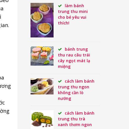
 dẻo
làm bánh
ủa
trung thu mini
ì
cho bé yêu vui
thích!
ian.
bánh trung
thu rau câu trái
cây ngọt mát lạ
miệng
oa
cách làm bánh
hương
trung thu ngon
không cần lò
nướng
ớc
ường
cách làm bánh
trung thu trà
xanh thơm ngon