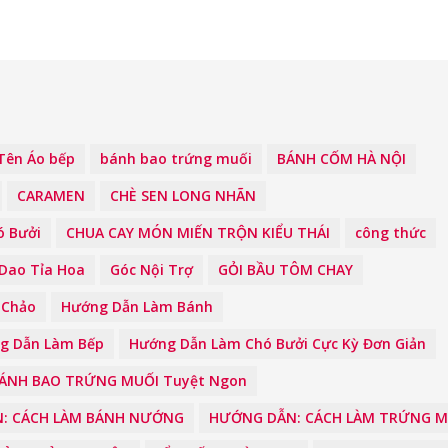
Tên Áo bếp
bánh bao trứng muối
BÁNH CỐM HÀ NỘI
CARAMEN
CHÈ SEN LONG NHÃN
ó Bưởi
CHUA CAY MÓN MIẾN TRỘN KIỂU THÁI
công thức
Dao Tỉa Hoa
Góc Nội Trợ
GỎI BẦU TÔM CHAY
 Chảo
Hướng Dẫn Làm Bánh
g Dẫn Làm Bếp
Hướng Dẫn Làm Chó Bưởi Cực Kỳ Đơn Giản
BÁNH BAO TRỨNG MUỐI Tuyệt Ngon
: CÁCH LÀM BÁNH NƯỚNG
HƯỚNG DẪN: CÁCH LÀM TRỨNG M