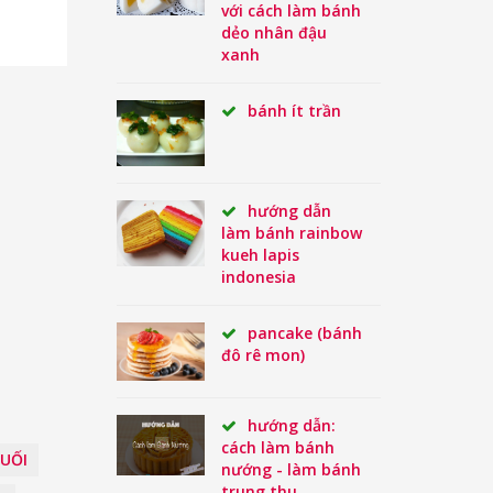
với cách làm bánh
dẻo nhân đậu
xanh
bánh ít trần
hướng dẫn
làm bánh rainbow
kueh lapis
indonesia
pancake (bánh
đô rê mon)
hướng dẫn:
cách làm bánh
UỐI
nướng - làm bánh
trung thu