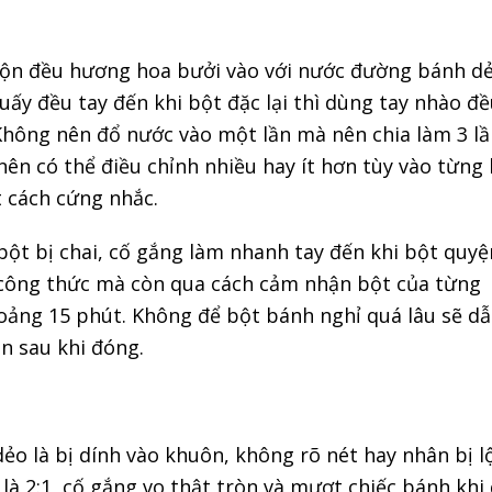
rộn đều hương hoa bưởi vào với nước đường bánh dẻ
uấy đều tay đến khi bột đặc lại thì dùng tay nhào đ
Không nên đổ nước vào một lần mà nên chia làm 3 lầ
ên có thể điều chỉnh nhiều hay ít hơn tùy vào từng 
 cách cứng nhắc.
ột bị chai, cố gắng làm nhanh tay đến khi bột quyệ
 công thức mà còn qua cách cảm nhận bột của từng
hoảng 15 phút. Không để bột bánh nghỉ quá lâu sẽ d
n sau khi đóng.
ẻo là bị dính vào khuôn, không rõ nét hay nhân bị l
là 2:1, cố gắng vo thật tròn và mượt chiếc bánh khi