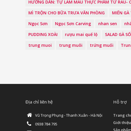
HƯỚNG DẪN: TỰ LÀM MÀU THỰC PHẨM TỪ RAU- C
MÌ TRỘN CHO BỮA TRƯA VĂN PHÒNG
MIẾN GÀ
Ngọc Sơn
Ngọc Sơn Carving
nhan sen
nh
PUDDING XOÀI
rượu mai quế lộ
SALAD GÀ S
trung muoi
trung muôi
trứng muối
Trun
Địa chỉ liên hệ
Hỗ trợ
Vũ Trọng Phụng - Thanh Xuân - Hà Nội
Trang ch
Giới thiệu
0938 784 795
Sản phẩ