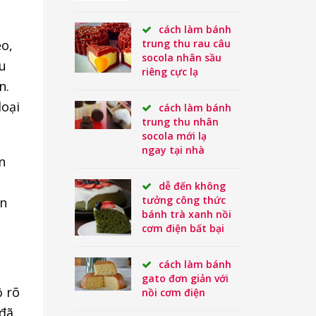
cách làm bánh
o,
trung thu rau câu
socola nhân sầu
ều
riêng cực lạ
n.
loại
cách làm bánh
trung thu nhân
socola mới lạ
ngay tại nhà
n
dễ đến không
tưởng công thức
ẫn
bánh trà xanh nồi
cơm điện bất bại
cách làm bánh
gato đơn giản với
ộ rõ
nồi cơm điện
 đã