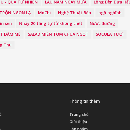
Ủ - QUẢ TỰ NHIÊN
LẨU NẤM NGÀY MƯA
Lồng Đèn Dưa Hấ
 TRỘN NGON LẠ
MoChi
Nghệ Thuật Bếp
ngộ nghĩnh
ân sen
Nhảy 20 tầng tự tử không chết
Nước đường
ỐT DẤM MÈ
SALAD MIẾN TÔM CHUA NGỌT
SOCOLA TƯƠI
g Thu
Thông tin thêm
ủ
Trang chủ
Giới thiệu
m
Sản phẩm