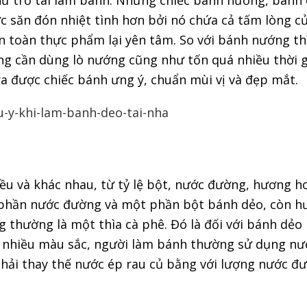
 nữ trổ tài làm bánh. Những chiếc bánh nướng, bánh
săn đón nhiệt tình hơn bởi nó chứa cả tấm lòng c
n toàn thực phẩm lại yên tâm. So với bánh nướng th
ng cần dùng lò nướng cũng như tốn quá nhiều thời g
a được chiếc bánh ưng ý, chuẩn mùi vị và đẹp mắt.
ều và khác nhau, từ tỷ lệ bột, nước đường, hương h
 2 phần nước đường và một phần bột bánh dẻo, còn 
g thường là một thìa cà phê. Đó là đối với bánh dẻo
ó nhiều màu sắc, người làm bánh thường sử dụng nư
 phải thay thế nước ép rau củ bằng với lượng nước đ