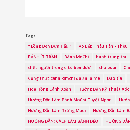
Tags
" Lồng Đèn Dưa Hấu "
Áo Bếp Thêu Tên - Thêu 
BÁNH ÍT TRẦN
Bánh MoChi
bánh trung thu
chết người trong ô tô bên dưới
cho buoi
Ch
Công thức canh kimchi đã ăn là mê
Dao tỉa
Hoa Hồng Cánh Xoăn
Hướng Dẫn Kỹ Thuật Xóc
Hướng Dẫn Làm Bánh MoChi Tuyệt Ngon
Hướn
Hướng Dẫn Làm Trứng Muối
Hướng Dẫn Làm 
HƯỚNG DẪN: CÁCH LÀM BÁNH DẺO
HƯỚNG DẪN