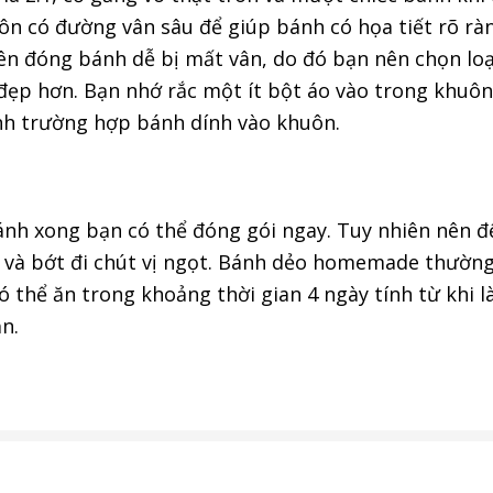
ôn có đường vân sâu để giúp bánh có họa tiết rõ rà
nên đóng bánh dễ bị mất vân, do đó bạn nên chọn loạ
ẹp hơn. Bạn nhớ rắc một ít bột áo vào trong khuôn
nh trường hợp bánh dính vào khuôn.
h xong bạn có thể đóng gói ngay. Tuy nhiên nên đ
 và bớt đi chút vị ngọt. Bánh dẻo homemade thườn
 thể ăn trong khoảng thời gian 4 ngày tính từ khi l
ần.