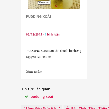
PUDDING XOÀI
06/12/2015 -
1
bình luận
PUDDING XOÀI Bạn cần chuẩn bị những
nguyên liệu sau để...
Xem thêm
Tin tức liên quan
pudding xoài
" Lồng Đèn Dưa Hấu "
Áo Bếp Thêu Tên - Thêu 