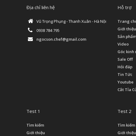
Địa chỉ liên hệ
Hỗ trợ
Vũ Trọng Phụng - Thanh Xuân - Hà Nội
Trang ch
Giới thiệu
0938 784 795
Sản phẩ
ngocson.chef@gmail.com
Video
Góc kinh
Sale Off
Hỏi đáp
Tin Tức
Youtube
Cắt Tỉa C
Test 1
Test 2
Tìm kiếm
Tìm kiếm
Giới thiệu
Giới thiệu