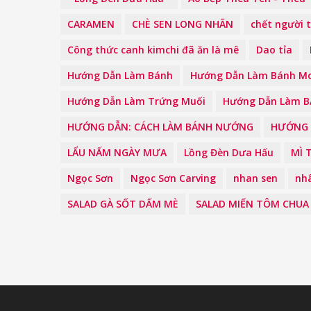
CARAMEN
CHÈ SEN LONG NHÃN
chết người 
Công thức canh kimchi đã ăn là mê
Dao tỉa
Hướng Dẫn Làm Bánh
Hướng Dẫn Làm Bánh Mo
Hướng Dẫn Làm Trứng Muối
Hướng Dẫn Làm 
HƯỚNG DẪN: CÁCH LÀM BÁNH NƯỚNG
HƯỚNG 
LẨU NẤM NGÀY MƯA
Lồng Đèn Dưa Hấu
MÌ 
Ngọc Sơn
Ngọc Sơn Carving
nhan sen
nh
SALAD GÀ SỐT DẤM MÈ
SALAD MIẾN TÔM CHUA