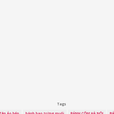
Tags
Tên Áo bếp
bánh bao trứng muối
BÁNH CỐM HÀ NỘI
BÁ