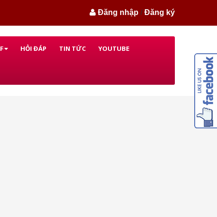
Đăng nhập
/
Đăng ký
F
HỎI ĐÁP
TIN TỨC
YOUTUBE