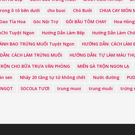
trong ô tô bên dưới
cho buoi
Chó Bưởi
CHUA CAY MÓN M
Dao Tỉa Hoa
Góc Nội Trợ
GỎI BẦU TÔM CHAY
Hoa Hồng
Chi Tuyệt Ngon
Hướng Dẫn Làm Bếp
Hướng Dẫn Làm Chó 
BÁNH BAO TRỨNG MUỐI Tuyệt Ngon
HƯỚNG DẪN: CÁCH LÀM 
DẪN: CÁCH LÀM TRỨNG MUỐI
HƯỚNG DẪN: TỰ LÀM MÀU THỰ
TRỘN CHO BỮA TRƯA VĂN PHÒNG
MIẾN GÀ TRỘN NGON LẠ
ân sen
Nhảy 20 tầng tự tử không chết
Nước đường
PUD
 NGỌT
SOCOLA TƯƠI
trung muoi
trung muôi
trứng 