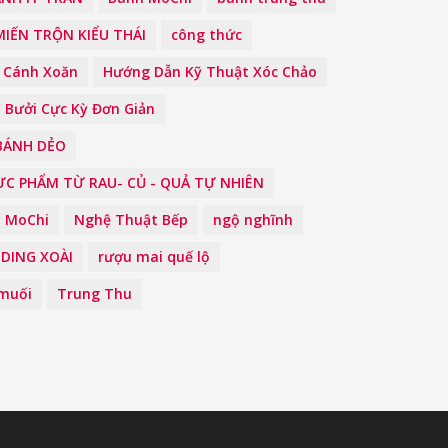
IẾN TRỘN KIỂU THÁI
công thức
 Cánh Xoăn
Hướng Dẫn Kỹ Thuật Xóc Chảo
Bưởi Cực Kỳ Đơn Giản
BÁNH DẺO
C PHẨM TỪ RAU- CỦ - QUẢ TỰ NHIÊN
MoChi
Nghệ Thuật Bếp
ngộ nghĩnh
DING XOÀI
rượu mai quế lộ
muối
Trung Thu