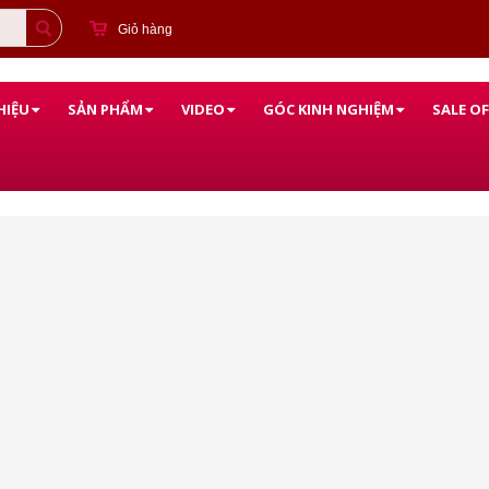
Giỏ hàng
HIỆU
SẢN PHẨM
VIDEO
GÓC KINH NGHIỆM
SALE OF