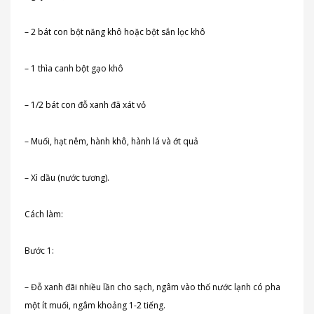
– 2 bát con bột năng khô hoặc bột sắn lọc khô
– 1 thìa canh bột gạo khô
– 1/2 bát con đỗ xanh đã xát vỏ
– Muối, hạt nêm, hành khô, hành lá và ớt quả
– Xì dầu (nước tương).
Cách làm:
Bước 1:
– Đỗ xanh đãi nhiều lần cho sạch, ngâm vào thố nước lạnh có pha
một ít muối, ngâm khoảng 1-2 tiếng.