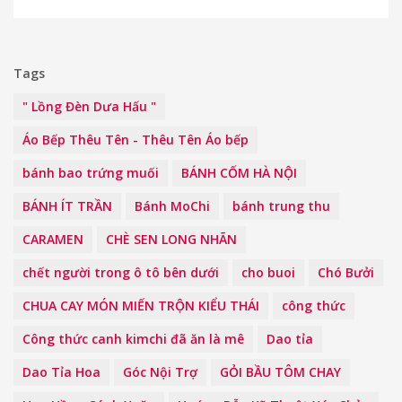
Tags
" Lồng Đèn Dưa Hấu "
Áo Bếp Thêu Tên - Thêu Tên Áo bếp
bánh bao trứng muối
BÁNH CỐM HÀ NỘI
BÁNH ÍT TRẦN
Bánh MoChi
bánh trung thu
CARAMEN
CHÈ SEN LONG NHÃN
chết người trong ô tô bên dưới
cho buoi
Chó Bưởi
CHUA CAY MÓN MIẾN TRỘN KIỂU THÁI
công thức
Công thức canh kimchi đã ăn là mê
Dao tỉa
Dao Tỉa Hoa
Góc Nội Trợ
GỎI BẦU TÔM CHAY