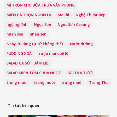
MÌ TRỘN CHO BỮA TRƯA VĂN PHÒNG
MIẾN GÀ TRỘN NGON LẠ
MoChi
Nghệ Thuật Bếp
ngộ nghĩnh
Ngọc Sơn
Ngọc Sơn Carving
nhan sen
nhân sen
Nhảy 20 tầng tự tử không chết
Nước đường
PUDDING XOÀI
rượu mai quế lộ
SALAD GÀ SỐT DẤM MÈ
SALAD MIẾN TÔM CHUA NGỌT
SOCOLA TƯƠI
trung muoi
trung muôi
trứng muối
Trung Thu
Tin tức liên quan