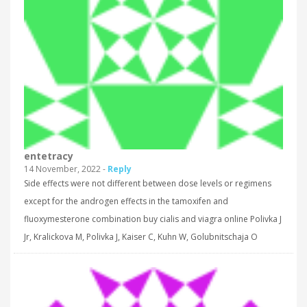
entetracy
14 November, 2022 -
Reply
Side effects were not different between dose levels or regimens
except for the androgen effects in the tamoxifen and
fluoxymesterone combination buy cialis and viagra online Polivka J
Jr, Kralickova M, Polivka J, Kaiser C, Kuhn W, Golubnitschaja O