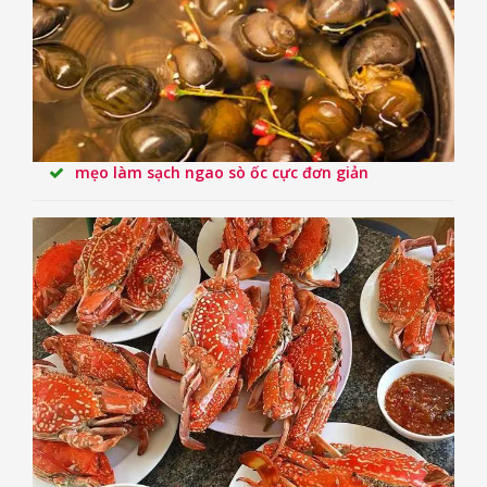
mẹo làm sạch ngao sò ốc cực đơn giản