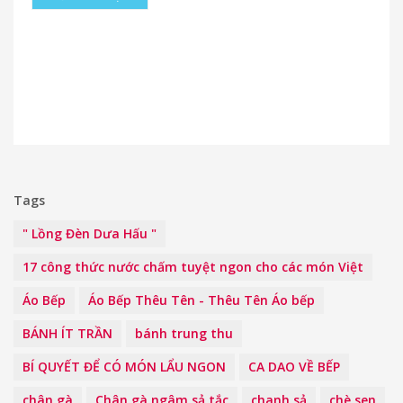
Tags
" Lồng Đèn Dưa Hấu "
17 công thức nước chấm tuyệt ngon cho các món Việt
Áo Bếp
Áo Bếp Thêu Tên - Thêu Tên Áo bếp
BÁNH ÍT TRẦN
bánh trung thu
BÍ QUYẾT ĐỂ CÓ MÓN LẨU NGON
CA DAO VỀ BẾP
chân gà
Chân gà ngâm sả tắc
chanh sả
chè sen