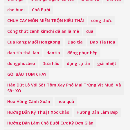
cho buoi
Chó Bưởi
CHUA CAY MÓN MIẾN TRỘN KIỂU THÁI
công thức
Công thức canh kimchi đã ăn là mê
cua
Cua Rang Muối HongKong
Dao tỉa
Dao Tỉa Hoa
dao tỉa thái lan
daotia
đồng phục bếp
dongphucbep
Dưa hấu
dụng cụ tỉa
giải nhiệt
GỎI BẦU TÔM CHAY
Hào Đút Lò Với Sốt Tôm Xay Phô Mai Trứng Vịt Muối Và
Sốt XO
Hoa Hồng Cánh Xoăn
hoa quả
Hướng Dẫn Kỹ Thuật Xóc Chảo
Hướng Dẫn Làm Bếp
Hướng Dẫn Làm Chó Bưởi Cực Kỳ Đơn Giản