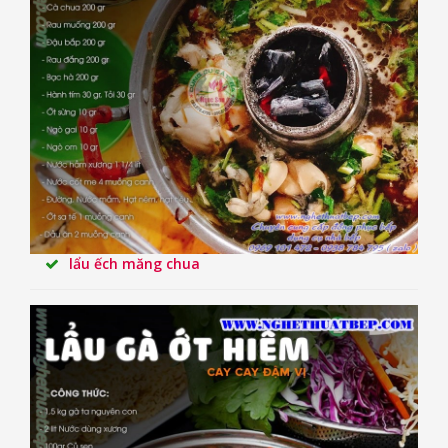
lẩu ếch măng chua