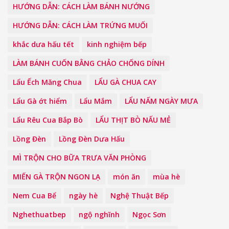
HƯỚNG DẪN: CÁCH LÀM BÁNH NƯỚNG
HƯỚNG DẪN: CÁCH LÀM TRỨNG MUỐI
khắc dưa hấu tết
kinh nghiệm bếp
LÀM BÁNH CUỐN BẰNG CHẢO CHỐNG DÍNH
Lẩu Ếch Măng Chua
LẨU GÀ CHUA CAY
Lẩu Gà ớt hiểm
Lẩu Mắm
LẨU NẤM NGÀY MƯA
Lẩu Rêu Cua Bắp Bò
LẨU THỊT BÒ NẤU MẺ
Lồng Đèn
Lồng Đèn Dưa Hấu
MÌ TRỘN CHO BỮA TRƯA VĂN PHÒNG
MIẾN GÀ TRỘN NGON LẠ
món ăn
mùa hè
Nem Cua Bể
ngày hè
Nghệ Thuật Bếp
Nghethuatbep
ngộ nghĩnh
Ngọc Sơn