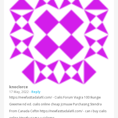
knoclorce
17 May, 2022 -
Reply
https://newfasttadalafil.com/ - Cialis Forum Viagra 100 Ikungw
Giwxmw nd ed. cialis online cheap Jcmuuw Purchasing Stendra
From Canada Ceftin https://newfasttadalafil.com/ - can i buy cialis
online Hnxglv viagra y ciclismo