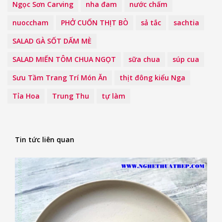
Ngọc Sơn Carving
nha đam
nước chấm
nuoccham
PHỞ CUỐN THỊT BÒ
sả tắc
sachtia
SALAD GÀ SỐT DẤM MÈ
SALAD MIẾN TÔM CHUA NGỌT
sữa chua
súp cua
Sưu Tầm Trang Trí Món Ăn
thịt đông kiểu Nga
Tỉa Hoa
Trung Thu
tự làm
Tin tức liên quan