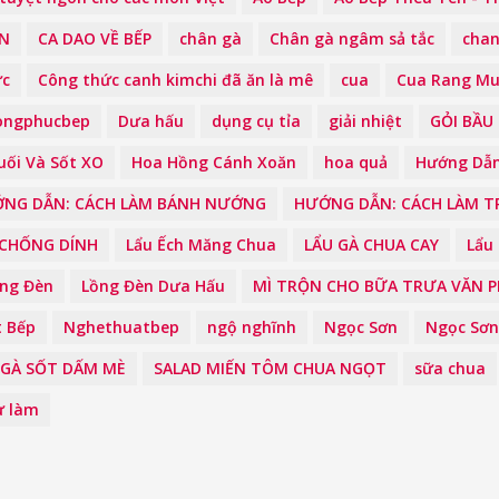
ON
CA DAO VỀ BẾP
chân gà
Chân gà ngâm sả tắc
chan
ức
Công thức canh kimchi đã ăn là mê
cua
Cua Rang Mu
ongphucbep
Dưa hấu
dụng cụ tỉa
giải nhiệt
GỎI BẦU
uối Và Sốt XO
Hoa Hồng Cánh Xoăn
hoa quả
Hướng Dẫn
NG DẪN: CÁCH LÀM BÁNH NƯỚNG
HƯỚNG DẪN: CÁCH LÀM 
 CHỐNG DÍNH
Lẩu Ếch Măng Chua
LẨU GÀ CHUA CAY
Lẩu
ng Đèn
Lồng Đèn Dưa Hấu
MÌ TRỘN CHO BỮA TRƯA VĂN 
 Bếp
Nghethuatbep
ngộ nghĩnh
Ngọc Sơn
Ngọc Sơn
 GÀ SỐT DẤM MÈ
SALAD MIẾN TÔM CHUA NGỌT
sữa chua
ự làm