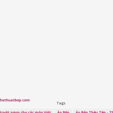
ghethuatbep.com
Tags
tuyệt ngon cho các món Việt
Áo Bếp
Áo Bếp Thêu Tên - T