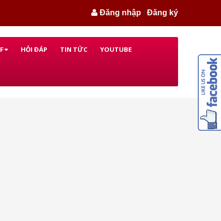
Đăng nhập
/
Đăng ký
F
HỎI ĐÁP
TIN TỨC
YOUTUBE