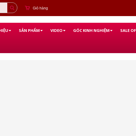
Giỏ hàng
HIỆU
SẢN PHẨM
VIDEO
GÓC KINH NGHIỆM
SALE OF