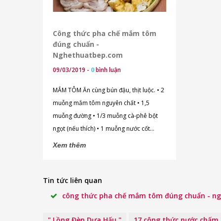
Công thức pha chế mắm tôm
đúng chuẩn -
Nghethuatbep.com
09/03/2019 -
0
bình luận
MẮM TÔM Ăn cùng bún đậu, thịt luộc. • 2
muỗng mắm tôm nguyên chất • 1,5
muỗng đường • 1/3 muỗng cà-phê bột
ngọt (nếu thích) • 1 muỗng nước cốt
chanh/tắc • Tỏi, ớt băm CÁCH LÀM •
Xem thêm
Đong trước lượng mắm tôm cần ăn ra...
Tin tức liên quan
công thức pha chế mắm tôm đúng chuẩn - n
" Lồng Đèn Dưa Hấu "
17 công thức nước chấm 