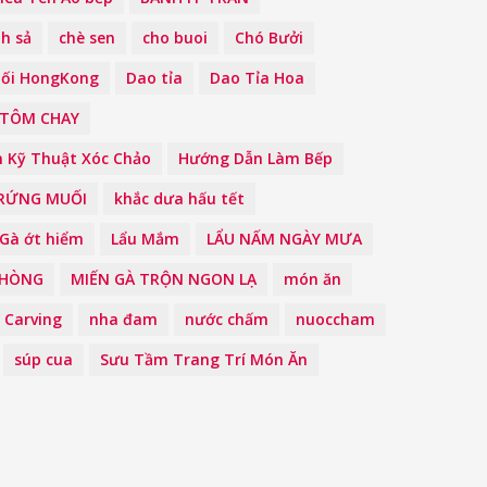
h sả
chè sen
cho buoi
Chó Bưởi
ối HongKong
Dao tỉa
Dao Tỉa Hoa
 TÔM CHAY
 Kỹ Thuật Xóc Chảo
Hướng Dẫn Làm Bếp
TRỨNG MUỐI
khắc dưa hấu tết
 Gà ớt hiểm
Lẩu Mắm
LẨU NẤM NGÀY MƯA
PHÒNG
MIẾN GÀ TRỘN NGON LẠ
món ăn
 Carving
nha đam
nước chấm
nuoccham
súp cua
Sưu Tầm Trang Trí Món Ăn