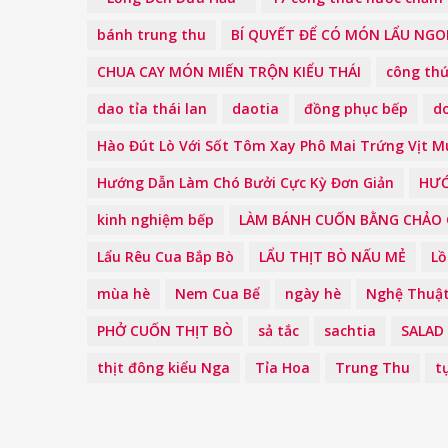
bánh trung thu
BÍ QUYẾT ĐỂ CÓ MÓN LẨU NG
CHUA CAY MÓN MIẾN TRỘN KIỂU THÁI
công th
dao tỉa thái lan
daotia
đồng phục bếp
d
Hào Đút Lò Với Sốt Tôm Xay Phô Mai Trứng Vịt M
Hướng Dẫn Làm Chó Bưởi Cực Kỳ Đơn Giản
HƯỚ
kinh nghiệm bếp
LÀM BÁNH CUỐN BẰNG CHẢO
Lẩu Rêu Cua Bắp Bò
LẨU THỊT BÒ NẤU MẺ
Lồ
mùa hè
Nem Cua Bể
ngày hè
Nghệ Thuật
PHỞ CUỐN THỊT BÒ
sả tắc
sachtia
SALAD
thịt đông kiểu Nga
Tỉa Hoa
Trung Thu
t