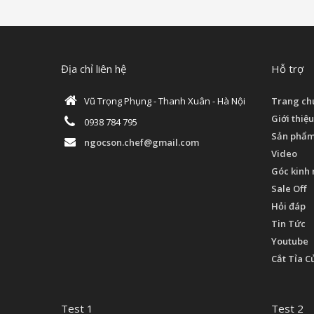
Địa chỉ liên hệ
Hỗ trợ
Vũ Trọng Phụng - Thanh Xuân - Hà Nội
Trang ch
Giới thiệu
0938 784 795
Sản phẩ
ngocson.chef@gmail.com
Video
Góc kinh
Sale Off
Hỏi đáp
Tin Tức
Youtube
Cắt Tỉa C
Test 1
Test 2