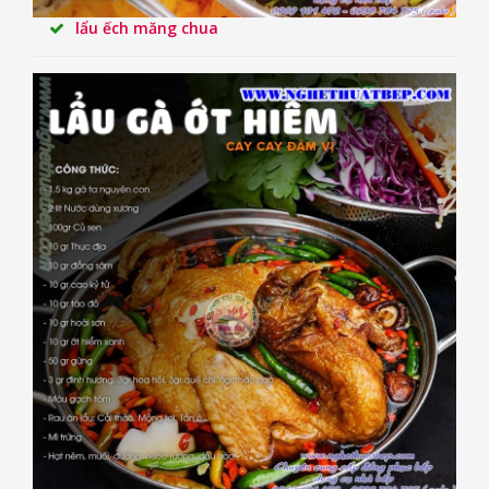
lẩu ếch măng chua