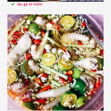
lẩu gà ớt hiểm