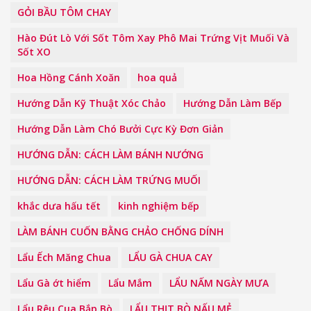
GỎI BẦU TÔM CHAY
Hào Đút Lò Với Sốt Tôm Xay Phô Mai Trứng Vịt Muối Và
Sốt XO
Hoa Hồng Cánh Xoăn
hoa quả
Hướng Dẫn Kỹ Thuật Xóc Chảo
Hướng Dẫn Làm Bếp
Hướng Dẫn Làm Chó Bưởi Cực Kỳ Đơn Giản
HƯỚNG DẪN: CÁCH LÀM BÁNH NƯỚNG
HƯỚNG DẪN: CÁCH LÀM TRỨNG MUỐI
khắc dưa hấu tết
kinh nghiệm bếp
LÀM BÁNH CUỐN BẰNG CHẢO CHỐNG DÍNH
Lẩu Ếch Măng Chua
LẨU GÀ CHUA CAY
Lẩu Gà ớt hiểm
Lẩu Mắm
LẨU NẤM NGÀY MƯA
Lẩu Rêu Cua Bắp Bò
LẨU THỊT BÒ NẤU MẺ