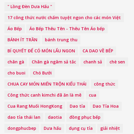
" Lồng Đèn Dưa Hấu "
17 công thức nước chấm tuyệt ngon cho các món Việt
Áo Bếp
Áo Bếp Thêu Tên - Thêu Tên Áo bếp
BÁNH ÍT TRẦN
bánh trung thu
BÍ QUYẾT ĐỂ CÓ MÓN LẨU NGON
CA DAO VỀ BẾP
chân gà
Chân gà ngâm sả tắc
chanh sả
chè sen
cho buoi
Chó Bưởi
CHUA CAY MÓN MIẾN TRỘN KIỂU THÁI
công thức
Công thức canh kimchi đã ăn là mê
cua
Cua Rang Muối HongKong
Dao tỉa
Dao Tỉa Hoa
dao tỉa thái lan
daotia
đồng phục bếp
dongphucbep
Dưa hấu
dụng cụ tỉa
giải nhiệt