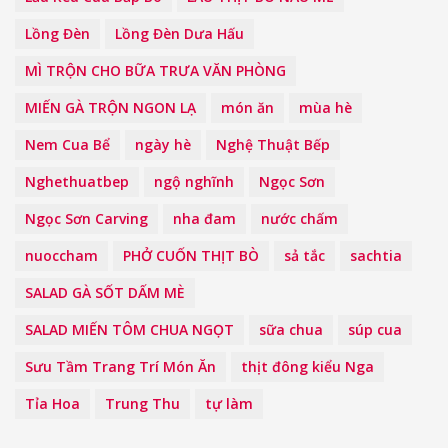
Lồng Đèn
Lồng Đèn Dưa Hấu
MÌ TRỘN CHO BỮA TRƯA VĂN PHÒNG
MIẾN GÀ TRỘN NGON LẠ
món ăn
mùa hè
Nem Cua Bể
ngày hè
Nghệ Thuật Bếp
Nghethuatbep
ngộ nghĩnh
Ngọc Sơn
Ngọc Sơn Carving
nha đam
nước chấm
nuoccham
PHỞ CUỐN THỊT BÒ
sả tắc
sachtia
SALAD GÀ SỐT DẤM MÈ
SALAD MIẾN TÔM CHUA NGỌT
sữa chua
súp cua
Sưu Tầm Trang Trí Món Ăn
thịt đông kiểu Nga
Tỉa Hoa
Trung Thu
tự làm