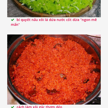
bí quyết nấu xôi lá dứa nước cốt dừa "ngon mê
mẩn"
cách làm xôi gấc thơm dẻo