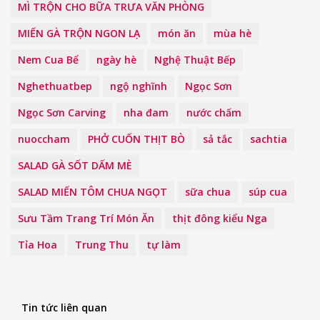
MÌ TRỘN CHO BỮA TRƯA VĂN PHÒNG
MIẾN GÀ TRỘN NGON LẠ
món ăn
mùa hè
Nem Cua Bể
ngày hè
Nghệ Thuật Bếp
Nghethuatbep
ngộ nghĩnh
Ngọc Sơn
Ngọc Sơn Carving
nha đam
nước chấm
nuoccham
PHỞ CUỐN THỊT BÒ
sả tắc
sachtia
SALAD GÀ SỐT DẤM MÈ
SALAD MIẾN TÔM CHUA NGỌT
sữa chua
súp cua
Sưu Tầm Trang Trí Món Ăn
thịt đông kiểu Nga
Tỉa Hoa
Trung Thu
tự làm
Tin tức liên quan