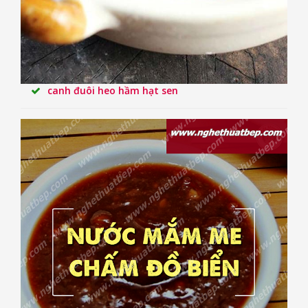
canh đuôi heo hầm hạt sen