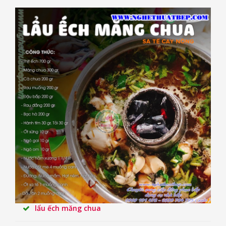
lẩu ếch măng chua