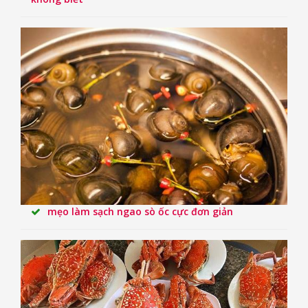
mẹo làm sạch ngao sò ốc cực đơn giản