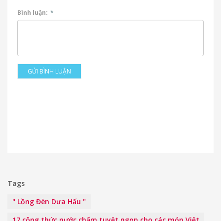
Bình luận:
*
GỬI BÌNH LUẬN
Tags
" Lồng Đèn Dưa Hấu "
17 công thức nước chấm tuyệt ngon cho các món Việt