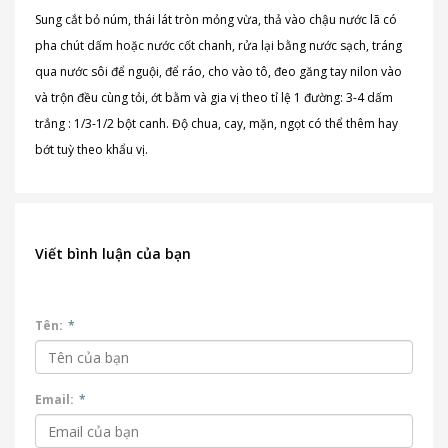
Sung cắt bỏ núm, thái lát tròn mỏng vừa, thả vào chậu nước lã có
pha chút dấm hoặc nước cốt chanh, rửa lại bằng nước sạch, tráng
qua nước sôi để nguội, để ráo, cho vào tô, đeo găng tay nilon vào
và trộn đều cùng tỏi, ớt bằm và gia vị theo tỉ lệ 1 đường: 3-4 dấm
trắng : 1/3-1/2 bột canh. Độ chua, cay, mặn, ngọt có thể thêm hay
bớt tuỳ theo khẩu vị.
Viết bình luận của bạn
Tên:
*
Email:
*