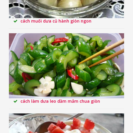
cách muối dưa củ hành giòn ngon
cách làm dưa leo dầm mắm chua giòn