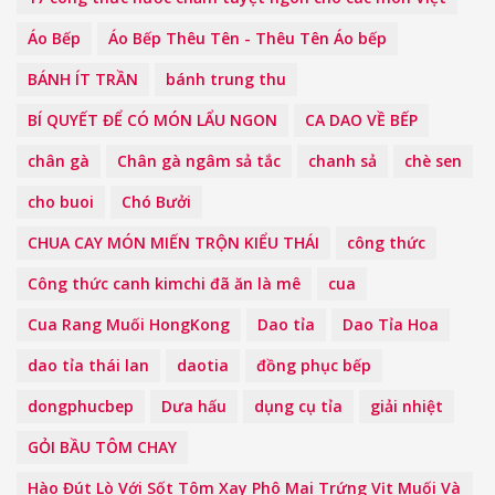
Áo Bếp
Áo Bếp Thêu Tên - Thêu Tên Áo bếp
BÁNH ÍT TRẦN
bánh trung thu
BÍ QUYẾT ĐỂ CÓ MÓN LẨU NGON
CA DAO VỀ BẾP
chân gà
Chân gà ngâm sả tắc
chanh sả
chè sen
cho buoi
Chó Bưởi
CHUA CAY MÓN MIẾN TRỘN KIỂU THÁI
công thức
Công thức canh kimchi đã ăn là mê
cua
Cua Rang Muối HongKong
Dao tỉa
Dao Tỉa Hoa
dao tỉa thái lan
daotia
đồng phục bếp
dongphucbep
Dưa hấu
dụng cụ tỉa
giải nhiệt
GỎI BẦU TÔM CHAY
Hào Đút Lò Với Sốt Tôm Xay Phô Mai Trứng Vịt Muối Và