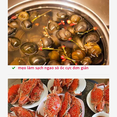
mẹo làm sạch ngao sò ốc cực đơn giản