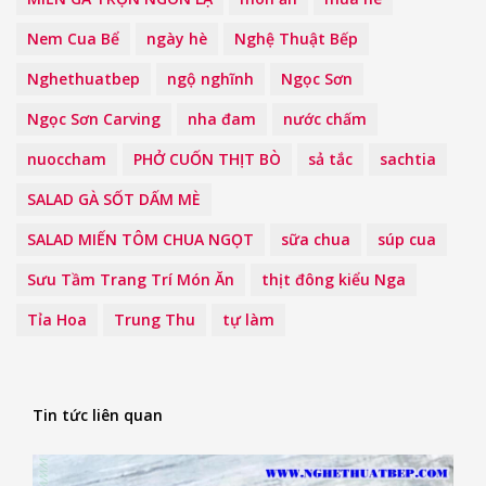
Nem Cua Bể
ngày hè
Nghệ Thuật Bếp
Nghethuatbep
ngộ nghĩnh
Ngọc Sơn
Ngọc Sơn Carving
nha đam
nước chấm
nuoccham
PHỞ CUỐN THỊT BÒ
sả tắc
sachtia
SALAD GÀ SỐT DẤM MÈ
SALAD MIẾN TÔM CHUA NGỌT
sữa chua
súp cua
Sưu Tầm Trang Trí Món Ăn
thịt đông kiểu Nga
Tỉa Hoa
Trung Thu
tự làm
Tin tức liên quan