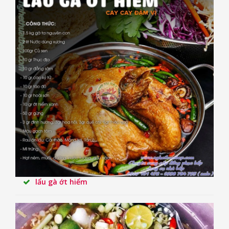
lẩu gà ớt hiểm