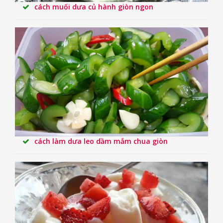
cách muối dưa củ hành giòn ngon
cách làm dưa leo dầm mắm chua giòn