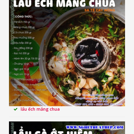
lẩu ếch măng chua