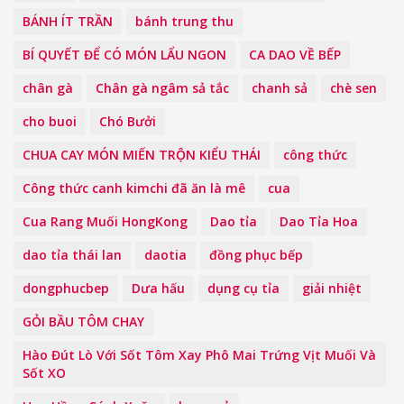
BÁNH ÍT TRẦN
bánh trung thu
BÍ QUYẾT ĐỂ CÓ MÓN LẨU NGON
CA DAO VỀ BẾP
chân gà
Chân gà ngâm sả tắc
chanh sả
chè sen
cho buoi
Chó Bưởi
CHUA CAY MÓN MIẾN TRỘN KIỂU THÁI
công thức
Công thức canh kimchi đã ăn là mê
cua
Cua Rang Muối HongKong
Dao tỉa
Dao Tỉa Hoa
dao tỉa thái lan
daotia
đồng phục bếp
dongphucbep
Dưa hấu
dụng cụ tỉa
giải nhiệt
GỎI BẦU TÔM CHAY
Hào Đút Lò Với Sốt Tôm Xay Phô Mai Trứng Vịt Muối Và
Sốt XO