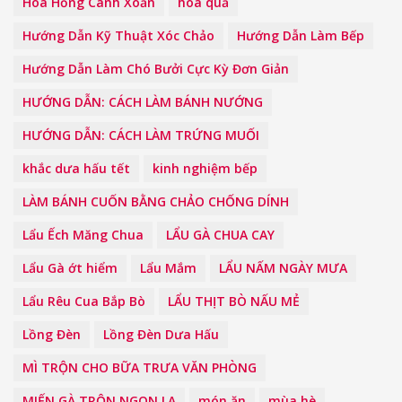
Hoa Hồng Cánh Xoăn
hoa quả
Hướng Dẫn Kỹ Thuật Xóc Chảo
Hướng Dẫn Làm Bếp
Hướng Dẫn Làm Chó Bưởi Cực Kỳ Đơn Giản
HƯỚNG DẪN: CÁCH LÀM BÁNH NƯỚNG
HƯỚNG DẪN: CÁCH LÀM TRỨNG MUỐI
khắc dưa hấu tết
kinh nghiệm bếp
LÀM BÁNH CUỐN BẰNG CHẢO CHỐNG DÍNH
Lẩu Ếch Măng Chua
LẨU GÀ CHUA CAY
Lẩu Gà ớt hiểm
Lẩu Mắm
LẨU NẤM NGÀY MƯA
Lẩu Rêu Cua Bắp Bò
LẨU THỊT BÒ NẤU MẺ
Lồng Đèn
Lồng Đèn Dưa Hấu
MÌ TRỘN CHO BỮA TRƯA VĂN PHÒNG
MIẾN GÀ TRỘN NGON LẠ
món ăn
mùa hè