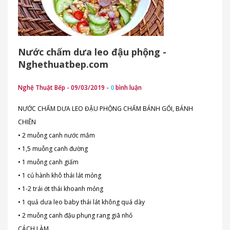
Nước chấm dưa leo đậu phộng -
Nghethuatbep.com
Nghệ Thuật Bếp - 09/03/2019 -
0
bình luận
NƯỚC CHẤM DƯA LEO ĐẬU PHỘNG CHẤM BÁNH GỐI, BÁNH
CHIÊN
• 2 muỗng canh nước mắm
• 1,5 muỗng canh đường
• 1 muỗng canh giấm
• 1 củ hành khô thái lát mỏng
• 1-2 trái ớt thái khoanh mỏng
• 1 quả dưa leo baby thái lát không quá dày
• 2 muỗng canh đậu phụng rang giã nhỏ
CÁCH LÀM