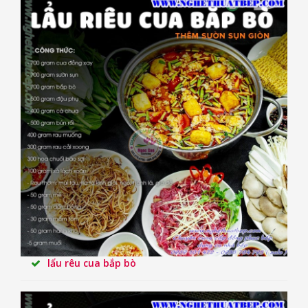
lẩu rêu cua bắp bò