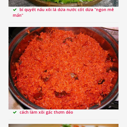
bí quyết nấu xôi lá dứa nước cốt dừa "ngon mê
mẩn"
cách làm xôi gấc thơm dẻo