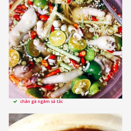
chân gà ngâm sả tắc