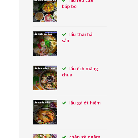
lẩu rêu cua
bắp bò
lẩu thái hải
sản
lẩu ếch măng
chua
lẩu gà ớt hiểm
chân gà ngâm