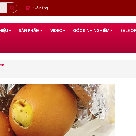
Giỏ hàng
HIỆU
SẢN PHẨM
VIDEO
GÓC KINH NGHIỆM
SALE OF
gon