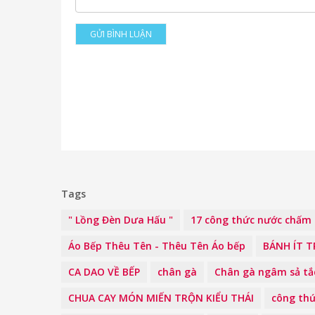
GỬI BÌNH LUẬN
Tags
" Lồng Đèn Dưa Hấu "
17 công thức nước chấm 
Áo Bếp Thêu Tên - Thêu Tên Áo bếp
BÁNH ÍT 
CA DAO VỀ BẾP
chân gà
Chân gà ngâm sả tắ
CHUA CAY MÓN MIẾN TRỘN KIỂU THÁI
công th