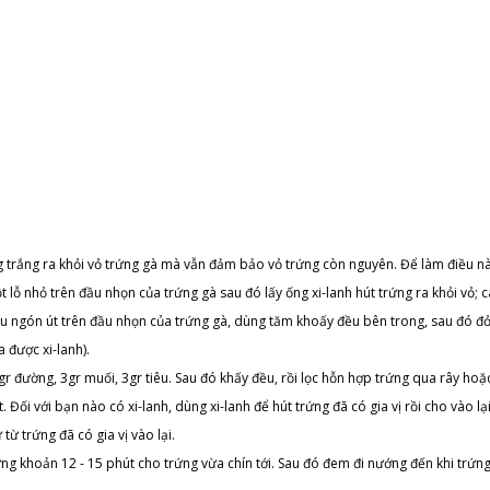
g trắng ra khỏi vỏ trứng gà mà vẫn đảm bảo vỏ trứng còn nguyên. Để làm điều n
 lỗ nhỏ trên đầu nhọn của trứng gà sau đó lấy ống xi-lanh hút trứng ra khỏi vỏ; 
u ngón út trên đầu nhọn của trứng gà, dùng tăm khoấy đều bên trong, sau đó đ
được xi-lanh).
đường, 3gr muối, 3gr tiêu. Sau đó khấy đều, rồi lọc hỗn hợp trứng qua rây hoặc 
 Đối với bạn nào có xi-lanh, dùng xi-lanh để hút trứng đã có gia vị rồi cho vào lạ
từ trứng đã có gia vị vào lại.
rứng khoản 12 - 15 phút cho trứng vừa chín tới. Sau đó đem đi nướng đến khi trứn