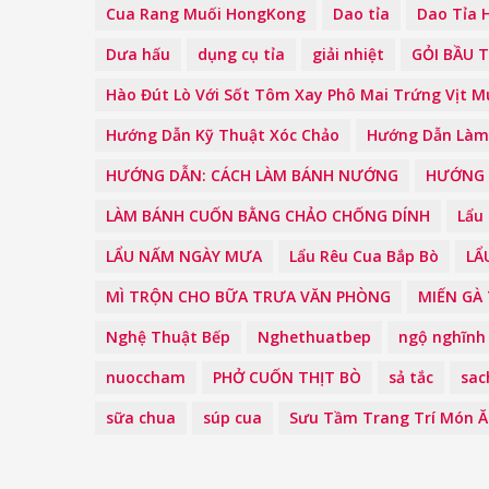
Cua Rang Muối HongKong
Dao tỉa
Dao Tỉa 
Dưa hấu
dụng cụ tỉa
giải nhiệt
GỎI BẦU 
Hào Đút Lò Với Sốt Tôm Xay Phô Mai Trứng Vịt M
Hướng Dẫn Kỹ Thuật Xóc Chảo
Hướng Dẫn Làm
HƯỚNG DẪN: CÁCH LÀM BÁNH NƯỚNG
HƯỚNG 
LÀM BÁNH CUỐN BẰNG CHẢO CHỐNG DÍNH
Lẩu
LẨU NẤM NGÀY MƯA
Lẩu Rêu Cua Bắp Bò
LẨ
MÌ TRỘN CHO BỮA TRƯA VĂN PHÒNG
MIẾN GÀ
Nghệ Thuật Bếp
Nghethuatbep
ngộ nghĩnh
nuoccham
PHỞ CUỐN THỊT BÒ
sả tắc
sac
sữa chua
súp cua
Sưu Tầm Trang Trí Món 