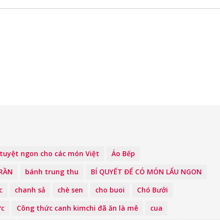
tuyệt ngon cho các món Việt
Áo Bếp
TRẦN
bánh trung thu
BÍ QUYẾT ĐỂ CÓ MÓN LẨU NGON
c
chanh sả
chè sen
cho buoi
Chó Bưởi
ức
Công thức canh kimchi đã ăn là mê
cua