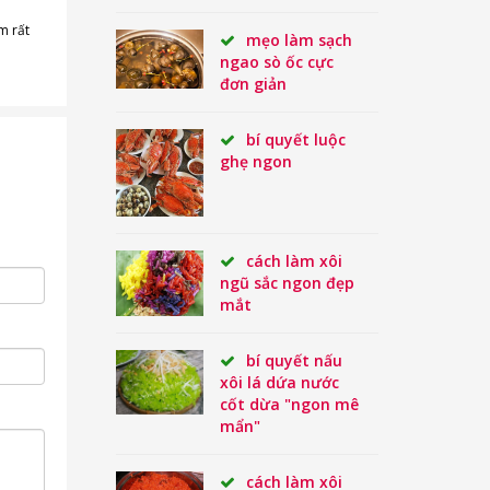
m rất
mẹo làm sạch
ngao sò ốc cực
đơn giản
bí quyết luộc
ghẹ ngon
cách làm xôi
ngũ sắc ngon đẹp
mắt
bí quyết nấu
xôi lá dứa nước
cốt dừa "ngon mê
mẩn"
cách làm xôi