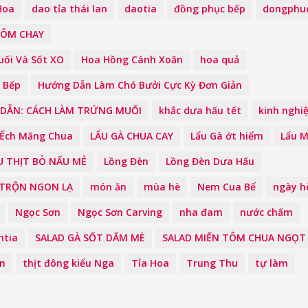
Hoa
dao tỉa thái lan
daotia
đồng phục bếp
dongphu
TÔM CHAY
uối Và Sốt XO
Hoa Hồng Cánh Xoăn
hoa quả
 Bếp
Hướng Dẫn Làm Chó Bưởi Cực Kỳ Đơn Giản
DẪN: CÁCH LÀM TRỨNG MUỐI
khắc dưa hấu tết
kinh nghi
 Ếch Măng Chua
LẨU GÀ CHUA CAY
Lẩu Gà ớt hiểm
Lẩu 
U THỊT BÒ NẤU MẺ
Lồng Đèn
Lồng Đèn Dưa Hấu
 TRỘN NGON LẠ
món ăn
mùa hè
Nem Cua Bể
ngày h
Ngọc Sơn
Ngọc Sơn Carving
nha đam
nước chấm
htia
SALAD GÀ SỐT DẤM MÈ
SALAD MIẾN TÔM CHUA NGỌT
Ăn
thịt đông kiểu Nga
Tỉa Hoa
Trung Thu
tự làm