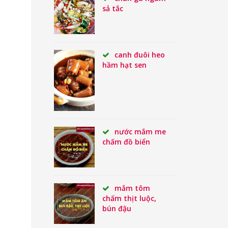
sả tắc
canh đuôi heo
hầm hạt sen
nước mắm me
chấm đồ biển
mắm tôm
chấm thịt luộc,
bún đậu