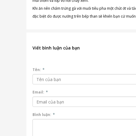
mùi thơm và lớp vỏ hơi cháy xém.
Khi ăn nên chấm trứng gà với muối tiêu pha một chút ớt và tắ
đặc biệt do được nướng trên bếp than sẽ khiến bạn cứ muốn
Viết bình luận của bạn
Tên:
*
Email:
*
Bình luận:
*