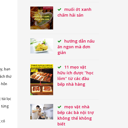
muối ớt xanh
chấm hải sản
hướng dẫn nấu
ăn ngon mà đơn
giản
11 mẹo vặt
ày, bạn
hữu ích được "học
cách thứ
lỏm" từ các đầu
bếp nhà hàng
ỏ hỗn
túi lọc
i từng
mẹo vặt nhà
bếp các bà nội trợ
không thể không
g có
biết