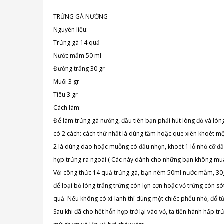
TRỨNG GÀ NƯỚNG
Nguyên liệu:
Trứng gà 14 quả
Nước mắm 50 ml
Đường trắng 30 gr
Muối 3 gr
Tiêu 3 gr
Cách làm:
Để làm trứng gà nướng, đầu tiên bạn phải hút lòng đỏ và lòn
có 2 cách: cách thứ nhất là dùng tăm hoặc que xiên khoét một
2 là dùng dao hoặc muỗng có đầu nhọn, khoét 1 lỗ nhỏ cỡ đầ
hợp trứng ra ngoài ( Các này dành cho những bạn không mua 
Với công thức 14 quả trứng gà, bạn nêm 50ml nước mắm, 30gr 
để loại bỏ lòng trắng trứng còn lợn cợn hoặc vỏ trứng còn sót.
quả. Nếu không có xi-lanh thì dùng một chiếc phểu nhỏ, đổ từ 
Sau khi đã cho hết hỗn hợp trở lại vào vỏ, ta tiến hành hấp t