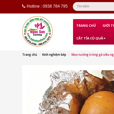
Hotline : 0938 784 795
TRANG CHỦ
GIỚI T
CẮT TỈA CỦ QUẢ
Trang chủ
Kinh nghiệm bếp
Mẹo nướng trứng gà siêu n