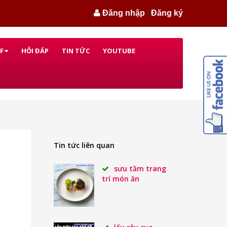
Đăng nhập
/
Đăng ký
F
HỎI ĐÁP
TIN TỨC
YOUTUBE
Tin tức liên quan
sưu tầm trang
trí món ăn