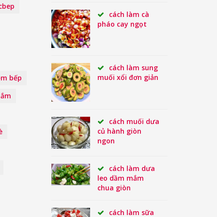
cbep
cách làm cà
pháo cay ngọt
cách làm sung
muối xổi đơn giản
ệm bếp
Mắm
cách muối dưa
củ hành giòn
è
ngon
cách làm dưa
leo dầm mắm
chua giòn
cách làm sữa