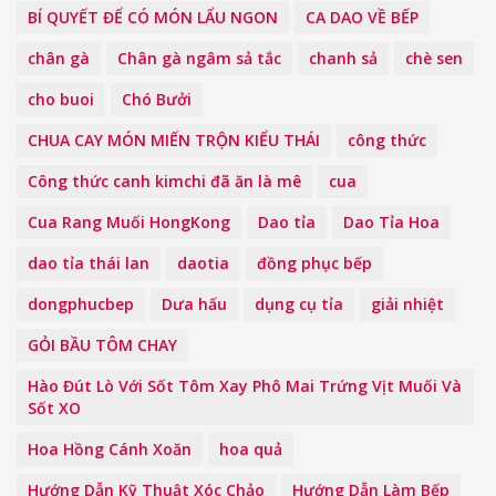
BÍ QUYẾT ĐỂ CÓ MÓN LẨU NGON
CA DAO VỀ BẾP
chân gà
Chân gà ngâm sả tắc
chanh sả
chè sen
cho buoi
Chó Bưởi
CHUA CAY MÓN MIẾN TRỘN KIỂU THÁI
công thức
Công thức canh kimchi đã ăn là mê
cua
Cua Rang Muối HongKong
Dao tỉa
Dao Tỉa Hoa
dao tỉa thái lan
daotia
đồng phục bếp
dongphucbep
Dưa hấu
dụng cụ tỉa
giải nhiệt
GỎI BẦU TÔM CHAY
Hào Đút Lò Với Sốt Tôm Xay Phô Mai Trứng Vịt Muối Và
Sốt XO
Hoa Hồng Cánh Xoăn
hoa quả
Hướng Dẫn Kỹ Thuật Xóc Chảo
Hướng Dẫn Làm Bếp