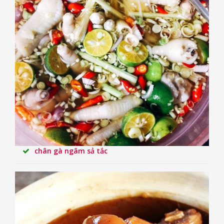
chân gà ngâm sả tắc