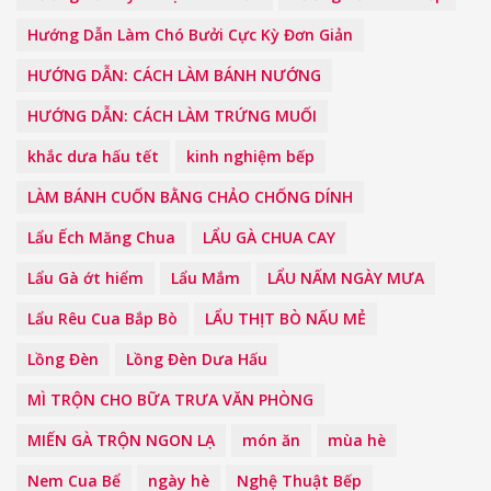
Hướng Dẫn Làm Chó Bưởi Cực Kỳ Đơn Giản
HƯỚNG DẪN: CÁCH LÀM BÁNH NƯỚNG
HƯỚNG DẪN: CÁCH LÀM TRỨNG MUỐI
khắc dưa hấu tết
kinh nghiệm bếp
LÀM BÁNH CUỐN BẰNG CHẢO CHỐNG DÍNH
Lẩu Ếch Măng Chua
LẨU GÀ CHUA CAY
Lẩu Gà ớt hiểm
Lẩu Mắm
LẨU NẤM NGÀY MƯA
Lẩu Rêu Cua Bắp Bò
LẨU THỊT BÒ NẤU MẺ
Lồng Đèn
Lồng Đèn Dưa Hấu
MÌ TRỘN CHO BỮA TRƯA VĂN PHÒNG
MIẾN GÀ TRỘN NGON LẠ
món ăn
mùa hè
Nem Cua Bể
ngày hè
Nghệ Thuật Bếp