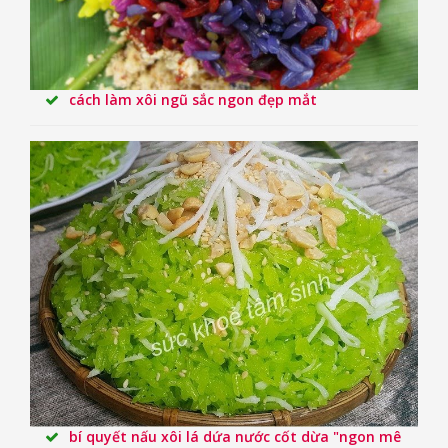
cách làm xôi ngũ sắc ngon đẹp mắt
bí quyết nấu xôi lá dứa nước cốt dừa "ngon mê