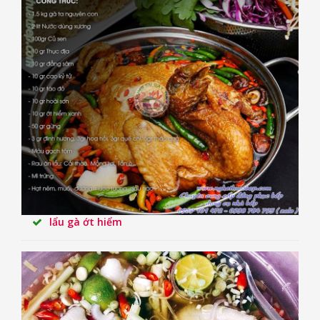
lẩu gà ớt hiểm