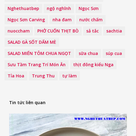
Nghethuatbep
ngộ nghĩnh
Ngọc Sơn
Ngọc Sơn Carving
nha đam
nước chấm
nuoccham
PHỞ CUỐN THỊT BÒ
sả tắc
sachtia
SALAD GÀ SỐT DẤM MÈ
SALAD MIẾN TÔM CHUA NGỌT
sữa chua
súp cua
Sưu Tầm Trang Trí Món Ăn
thịt đông kiểu Nga
Tỉa Hoa
Trung Thu
tự làm
Tin tức liên quan