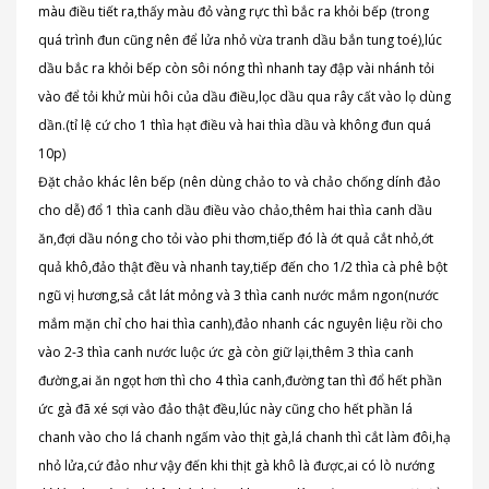
màu điều tiết ra,thấy màu đỏ vàng rực thì bắc ra khỏi bếp (trong
quá trình đun cũng nên để lửa nhỏ vừa tranh dầu bắn tung toé),lúc
dầu bắc ra khỏi bếp còn sôi nóng thì nhanh tay đập vài nhánh tỏi
vào để tỏi khử mùi hôi của dầu điều,lọc dầu qua rây cất vào lọ dùng
dần.(tỉ lệ cứ cho 1 thìa hạt điều và hai thìa dầu và không đun quá
10p)
Đặt chảo khác lên bếp (nên dùng chảo to và chảo chống dính đảo
cho dễ) đổ 1 thìa canh dầu điều vào chảo,thêm hai thìa canh dầu
ăn,đợi dầu nóng cho tỏi vào phi thơm,tiếp đó là ớt quả cắt nhỏ,ớt
quả khô,đảo thật đều và nhanh tay,tiếp đến cho 1/2 thìa cà phê bột
ngũ vị hương,sả cắt lát mỏng và 3 thìa canh nước mắm ngon(nước
mắm mặn chỉ cho hai thìa canh),đảo nhanh các nguyên liệu rồi cho
vào 2-3 thìa canh nước luộc ức gà còn giữ lại,thêm 3 thìa canh
đường,ai ăn ngọt hơn thì cho 4 thìa canh,đường tan thì đổ hết phần
ức gà đã xé sợi vào đảo thật đều,lúc này cũng cho hết phần lá
chanh vào cho lá chanh ngấm vào thịt gà,lá chanh thì cắt làm đôi,hạ
nhỏ lửa,cứ đảo như vậy đến khi thịt gà khô là được,ai có lò nướng