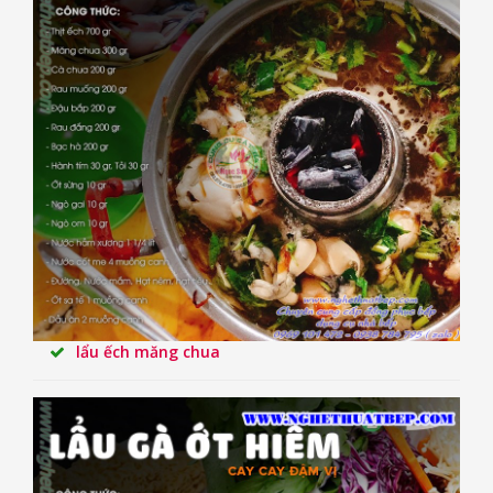
lẩu ếch măng chua