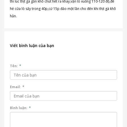
thì lúc thịt gà gần khô chút hết ra khay,vặn lò xuống 110-120 độ,để
hé cửa lò sấy trong 40p,cứ 15p đảo một lần cho đến khi thịt gà khô
hẳn.
Viết bình luận của bạn
Tên:
*
Email:
*
Bình luận:
*