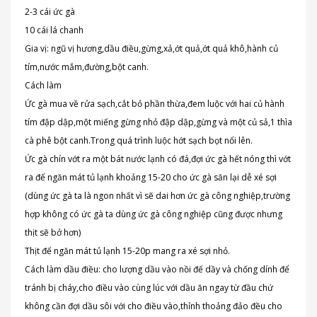
2-3 cái ức gà
10 cái lá chanh
Gia vị: ngũ vị hương,dầu điều,gừng,xả,ớt quả,ớt quả khô,hành củ
tím,nước mắm,đường,bột canh.
Cách làm
Ức gà mua về rửa sạch,cắt bỏ phần thừa,đem luộc với hai củ hành
tím đập dập,một miếng gừng nhỏ đập dập,gừng và một củ sả,1 thìa
cà phê bột canh.Trong quá trình luộc hớt sạch bọt nổi lên.
Ức gà chín vớt ra một bát nước lạnh có đá,đợi ức gà hết nóng thì vớt
ra để ngăn mát tủ lạnh khoảng 15-20 cho ức gà săn lại dễ xé sợi
(dùng ức gà ta là ngon nhất vì sẽ dai hơn ức gà công nghiệp,trường
hợp không có ức gà ta dùng ức gà công nghiệp cũng được nhưng
thịt sẽ bở hơn)
Thịt để ngăn mát tủ lạnh 15-20p mang ra xé sợi nhỏ.
Cách làm dầu điều: cho lượng dầu vào nồi đế dầy và chống dính để
tránh bị cháy,cho điều vào cùng lúc với dầu ăn ngay từ đầu chứ
không cần đợi dầu sôi với cho điều vào,thỉnh thoảng đảo đều cho