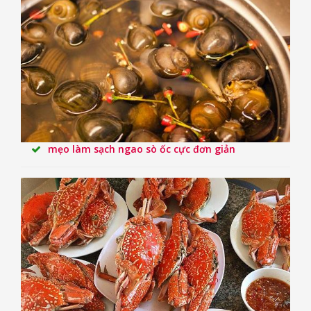
mẹo làm sạch ngao sò ốc cực đơn giản