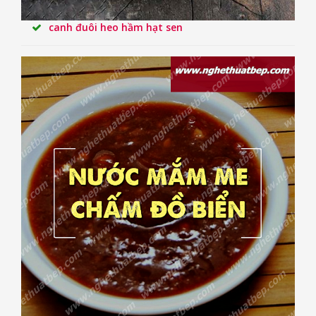
canh đuôi heo hầm hạt sen