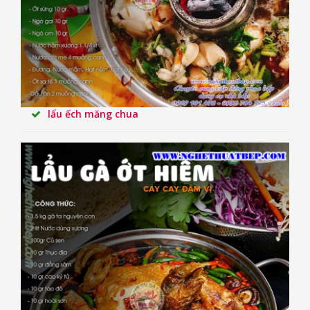
lẩu ếch măng chua