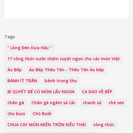
Tags
" Lồng Đèn Dưa Hấu "
17 công thức nước chấm tuyệt ngon cho các món Việt
Áo Bếp
Áo Bếp Thêu Tên - Thêu Tên Áo bếp
BÁNH ÍT TRẦN
bánh trung thu
BÍ QUYẾT ĐỂ CÓ MÓN LẨU NGON
CA DAO VỀ BẾP
chân gà
Chân gà ngâm sả tắc
chanh sả
chè sen
cho buoi
Chó Bưởi
CHUA CAY MÓN MIẾN TRỘN KIỂU THÁI
công thức