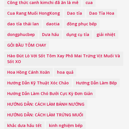
Công thức canh kimchi đã ăn là mê
cua
Cua Rang Muối HongKong
Dao tỉa
Dao Tỉa Hoa
dao tỉa thái lan
daotia
đồng phục bếp
dongphucbep
Dưa hấu
dụng cụ tỉa
giải nhiệt
GỎI BẦU TÔM CHAY
Hào Đút Lò Với Sốt Tôm Xay Phô Mai Trứng Vịt Muối Và
Sốt XO
Hoa Hồng Cánh Xoăn
hoa quả
Hướng Dẫn Kỹ Thuật Xóc Chảo
Hướng Dẫn Làm Bếp
Hướng Dẫn Làm Chó Bưởi Cực Kỳ Đơn Giản
HƯỚNG DẪN: CÁCH LÀM BÁNH NƯỚNG
HƯỚNG DẪN: CÁCH LÀM TRỨNG MUỐI
khắc dưa hấu tết
kinh nghiệm bếp