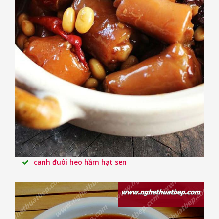
canh đuôi heo hầm hạt sen