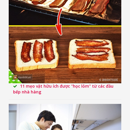
11 mẹo vặt hữu ích được "học lỏm" từ các đầu
bếp nhà hàng