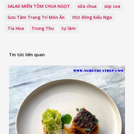
SALAD MIẾN TÔM CHUA NGỌT
sữa chua
súp cua
Sưu Tầm Trang Trí Món Ăn
thịt đông kiểu Nga
Tỉa Hoa
Trung Thu
tự làm
Tin tức liên quan