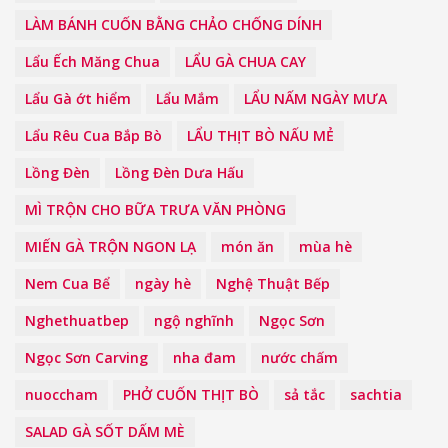
LÀM BÁNH CUỐN BẰNG CHẢO CHỐNG DÍNH
Lẩu Ếch Măng Chua
LẨU GÀ CHUA CAY
Lẩu Gà ớt hiểm
Lẩu Mắm
LẨU NẤM NGÀY MƯA
Lẩu Rêu Cua Bắp Bò
LẨU THỊT BÒ NẤU MẺ
Lồng Đèn
Lồng Đèn Dưa Hấu
MÌ TRỘN CHO BỮA TRƯA VĂN PHÒNG
MIẾN GÀ TRỘN NGON LẠ
món ăn
mùa hè
Nem Cua Bể
ngày hè
Nghệ Thuật Bếp
Nghethuatbep
ngộ nghĩnh
Ngọc Sơn
Ngọc Sơn Carving
nha đam
nước chấm
nuoccham
PHỞ CUỐN THỊT BÒ
sả tắc
sachtia
SALAD GÀ SỐT DẤM MÈ