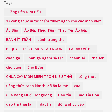
Tags
" Lồng Đèn Dưa Hấu "
17 công thức nước chấm tuyệt ngon cho các món Việt
Áo Bếp
Áo Bếp Thêu Tên - Thêu Tên Áo bếp
BÁNH ÍT TRẦN
bánh trung thu
BÍ QUYẾT ĐỂ CÓ MÓN LẨU NGON
CA DAO VỀ BẾP
chân gà
Chân gà ngâm sả tắc
chanh sả
chè sen
cho buoi
Chó Bưởi
CHUA CAY MÓN MIẾN TRỘN KIỂU THÁI
công thức
Công thức canh kimchi đã ăn là mê
cua
Cua Rang Muối HongKong
Dao tỉa
Dao Tỉa Hoa
dao tỉa thái lan
daotia
đồng phục bếp