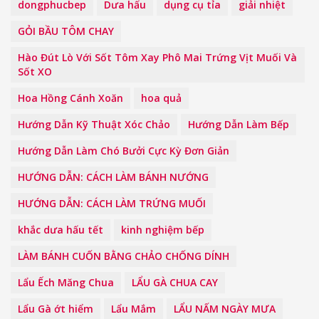
dongphucbep
Dưa hấu
dụng cụ tỉa
giải nhiệt
GỎI BẦU TÔM CHAY
Hào Đút Lò Với Sốt Tôm Xay Phô Mai Trứng Vịt Muối Và
Sốt XO
Hoa Hồng Cánh Xoăn
hoa quả
Hướng Dẫn Kỹ Thuật Xóc Chảo
Hướng Dẫn Làm Bếp
Hướng Dẫn Làm Chó Bưởi Cực Kỳ Đơn Giản
HƯỚNG DẪN: CÁCH LÀM BÁNH NƯỚNG
HƯỚNG DẪN: CÁCH LÀM TRỨNG MUỐI
khắc dưa hấu tết
kinh nghiệm bếp
LÀM BÁNH CUỐN BẰNG CHẢO CHỐNG DÍNH
Lẩu Ếch Măng Chua
LẨU GÀ CHUA CAY
Lẩu Gà ớt hiểm
Lẩu Mắm
LẨU NẤM NGÀY MƯA