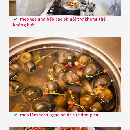
mẹo vặt nhà bếp các bà nội trợ không thể
không biết
mẹo làm sạch ngao sò ốc cực đơn giản