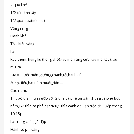
2 quả khế
1/2 củ hành tây
1/2 quả dứa(nếu có)
Vừng rang
Hành khô
Tỏi chiên vàng
Lạc
Rau thơm: húng lìu (húng chó),rau mùi răng cưa(rau mùi tàu),rau
mùi ta
Gia vị: nước mắm,đường,chanh,tỏi,hành củ
ớt,hạt tiêu,hạt nêm,muối,giấm...
Cách làm:
Thịt bò thái mỏng ướp với: 2 thìa cà phê tỏi băm,1 thìa cà phê bột
nêm,1/2 thìa cà phê hạt tiêu,1 thìa canh dầu ăn,trộn đều ướp trong
10-15p.
Lạc rang chín giã dập
Hành củ phi vàng