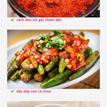
cách làm xôi gấc thơm dẻo
đậu bắp xào cà chua