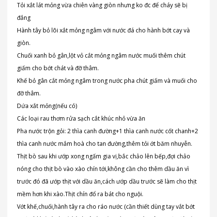
Tỏi xắt lát mỏng vừa chiên vàng giòn nhưng ko đc để cháy sẽ bị
đắng
Hành tây bỏ lõi xắt mỏng ngâm với nước đá cho hành bớt cay và
giòn.
Chuối xanh bỏ gân,lột vỏ cắt mỏng ngâm nước muối thêm chút
giấm cho bớt chát và đỡ thâm.
Khế bỏ gân cắt mỏng ngâm trong nước pha chút giấm và muối cho
đỡ thâm.
Dứa xắt mỏng(nếu có)
Các loại rau thơm rửa sạch cắt khúc nhỏ vừa ăn
Pha nước trộn gỏi: 2 thìa canh đường+1 thìa canh nước cốt chanh+2
thìa canh nước mắm hoà cho tan đường,thêm tỏi ớt băm nhuyễn.
Thịt bò sau khi ướp xong ngấm gia vị,bắc chảo lên bếp,đợi chảo
nóng cho thịt bò vào xào chín tới,không cần cho thêm dầu ăn vì
trước đó đã ướp thịt với dầu ăn,cách ướp dầu trước sẽ làm cho thịt
mềm hơn khi xào.Thịt chín đổ ra bát cho nguội.
Vớt khế,chuối,hành tây ra cho ráo nước (cần thiết dùng tay vắt bớt