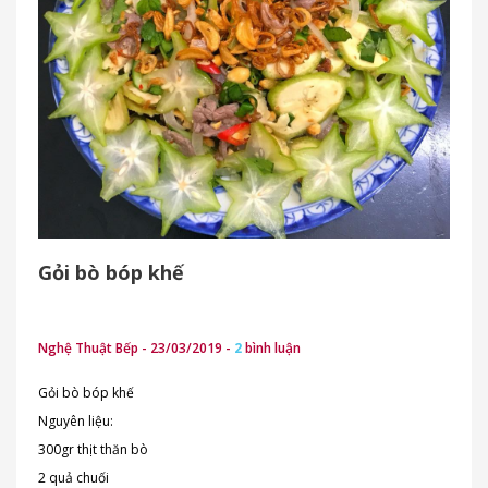
Gỏi bò bóp khế
Nghệ Thuật Bếp - 23/03/2019 -
2
bình luận
Gỏi bò bóp khế
Nguyên liệu:
300gr thịt thăn bò
2 quả chuối