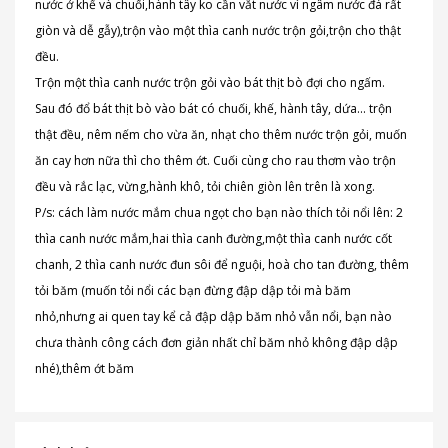
nước ở khế và chuối,hành tây ko cần vắt nước vì ngâm nước đá rất
giòn và dễ gẫy),trộn vào một thìa canh nước trộn gỏi,trộn cho thật
đều.
Trộn một thìa canh nước trộn gỏi vào bát thịt bò đợi cho ngấm.
Sau đó đổ bát thịt bò vào bát có chuối, khế, hành tây, dứa... trộn
thật đều, nêm nếm cho vừa ăn, nhạt cho thêm nước trộn gỏi, muốn
ăn cay hơn nữa thì cho thêm ớt. Cuối cùng cho rau thơm vào trộn
đều và rắc lạc, vừng,hành khô, tỏi chiên giòn lên trên là xong.
P/s: cách làm nước mắm chua ngọt cho bạn nào thích tỏi nổi lên: 2
thìa canh nước mắm,hai thìa canh đường,một thìa canh nước cốt
chanh, 2 thìa canh nước đun sôi để nguội, hoà cho tan đường, thêm
tỏi băm (muốn tỏi nổi các bạn đừng đập dập tỏi mà băm
nhỏ,nhưng ai quen tay kể cả đập dập băm nhỏ vẫn nổi, bạn nào
chưa thành công cách đơn giản nhất chỉ băm nhỏ không đập dập
nhé),thêm ớt băm