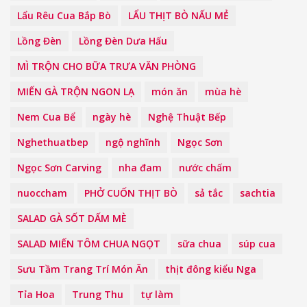
Lẩu Rêu Cua Bắp Bò
LẨU THỊT BÒ NẤU MẺ
Lồng Đèn
Lồng Đèn Dưa Hấu
MÌ TRỘN CHO BỮA TRƯA VĂN PHÒNG
MIẾN GÀ TRỘN NGON LẠ
món ăn
mùa hè
Nem Cua Bể
ngày hè
Nghệ Thuật Bếp
Nghethuatbep
ngộ nghĩnh
Ngọc Sơn
Ngọc Sơn Carving
nha đam
nước chấm
nuoccham
PHỞ CUỐN THỊT BÒ
sả tắc
sachtia
SALAD GÀ SỐT DẤM MÈ
SALAD MIẾN TÔM CHUA NGỌT
sữa chua
súp cua
Sưu Tầm Trang Trí Món Ăn
thịt đông kiểu Nga
Tỉa Hoa
Trung Thu
tự làm