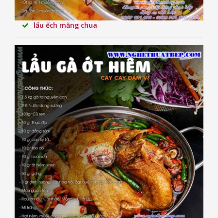
lẩu ếch măng chua