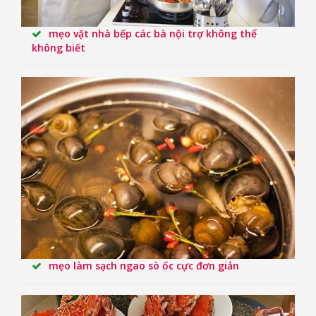
mẹo vặt nhà bếp các bà nội trợ không thể
không biết
mẹo làm sạch ngao sò ốc cực đơn giản