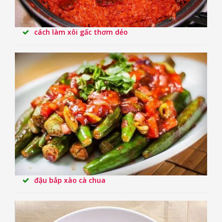
cách làm xôi gấc thơm dẻo
đậu bắp xào cà chua