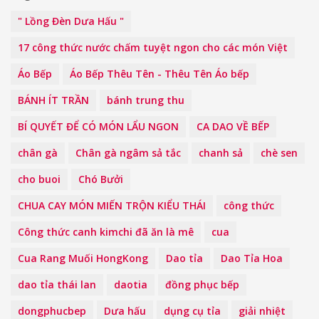
" Lồng Đèn Dưa Hấu "
17 công thức nước chấm tuyệt ngon cho các món Việt
Áo Bếp
Áo Bếp Thêu Tên - Thêu Tên Áo bếp
BÁNH ÍT TRẦN
bánh trung thu
BÍ QUYẾT ĐỂ CÓ MÓN LẨU NGON
CA DAO VỀ BẾP
chân gà
Chân gà ngâm sả tắc
chanh sả
chè sen
cho buoi
Chó Bưởi
CHUA CAY MÓN MIẾN TRỘN KIỂU THÁI
công thức
Công thức canh kimchi đã ăn là mê
cua
Cua Rang Muối HongKong
Dao tỉa
Dao Tỉa Hoa
dao tỉa thái lan
daotia
đồng phục bếp
dongphucbep
Dưa hấu
dụng cụ tỉa
giải nhiệt