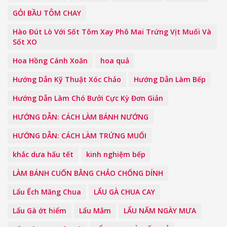
GỎI BẦU TÔM CHAY
Hào Đút Lò Với Sốt Tôm Xay Phô Mai Trứng Vịt Muối Và
Sốt XO
Hoa Hồng Cánh Xoăn
hoa quả
Hướng Dẫn Kỹ Thuật Xóc Chảo
Hướng Dẫn Làm Bếp
Hướng Dẫn Làm Chó Bưởi Cực Kỳ Đơn Giản
HƯỚNG DẪN: CÁCH LÀM BÁNH NƯỚNG
HƯỚNG DẪN: CÁCH LÀM TRỨNG MUỐI
khắc dưa hấu tết
kinh nghiệm bếp
LÀM BÁNH CUỐN BẰNG CHẢO CHỐNG DÍNH
Lẩu Ếch Măng Chua
LẨU GÀ CHUA CAY
Lẩu Gà ớt hiểm
Lẩu Mắm
LẨU NẤM NGÀY MƯA