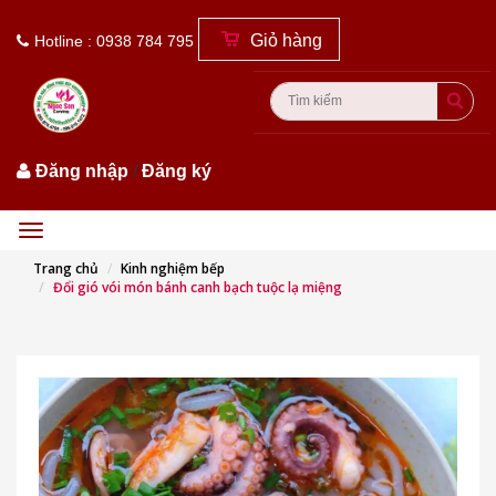
Giỏ hàng
Hotline : 0938 784 795
Đăng nhập
/
Đăng ký
Menu
Trang chủ
Kinh nghiệm bếp
Đổi gió vói món bánh canh bạch tuộc lạ miệng