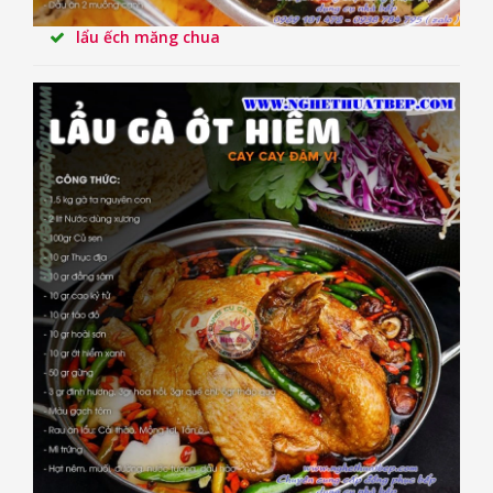
lẩu ếch măng chua