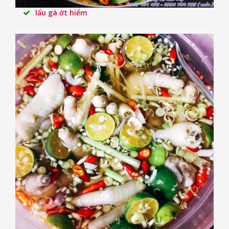
lẩu gà ớt hiểm