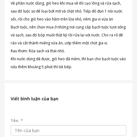
Về phần nước dùng, giò heo khi mua về thì cạo lông và rửa sạch,
sau đó luộc sơ để loại bớt mỡ và chặt nhỏ. Tiếp đó đun 1 nồi nước
sôi, rồi cho giò heo vào hầm trên lửa nhỏ, nêm gia vị vừa ăn
Bạch tuộc, nên chọn mua ở những nơi cung cấp bạch tuộc tươi sống
và sạch, sau đó bóp muối thật kỹ rồi rửa lại với nước. Cho ra rổ để
ráo và cắt thành miếng vừa ăn, ướp thêm một chút gia vị.
Rau thơm: Rửa sach và thái nhỏ.
Khi nước dùng đã được, giò heo đã mềm, thì bạn cho bạch tuộc vào
nấu thêm khoảng 5 phút thì tăt bếp.
Viết bình luận của bạn
Tên:
*