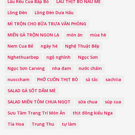
Lẩu Rêu Cua Bắp Bò
LẨU THỊT BÒ NẤU MẺ
Lồng Đèn
Lồng Đèn Dưa Hấu
MÌ TRỘN CHO BỮA TRƯA VĂN PHÒNG
MIẾN GÀ TRỘN NGON LẠ
món ăn
mùa hè
Nem Cua Bể
ngày hè
Nghệ Thuật Bếp
Nghethuatbep
ngộ nghĩnh
Ngọc Sơn
Ngọc Sơn Carving
nha đam
nước chấm
nuoccham
PHỞ CUỐN THỊT BÒ
sả tắc
sachtia
SALAD GÀ SỐT DẤM MÈ
SALAD MIẾN TÔM CHUA NGỌT
sữa chua
súp cua
Sưu Tầm Trang Trí Món Ăn
thịt đông kiểu Nga
Tỉa Hoa
Trung Thu
tự làm