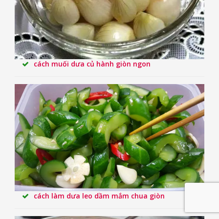
cách muối dưa củ hành giòn ngon
cách làm dưa leo dầm mắm chua giòn