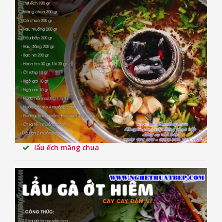
lẩu ếch măng chua