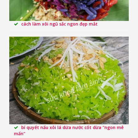
cách làm xôi ngũ sắc ngon đẹp mắt
bí quyết nấu xôi lá dứa nước cốt dừa "ngon mê
mẩn"