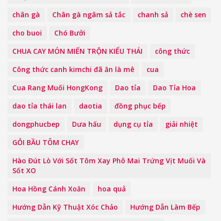
chân gà
Chân gà ngâm sả tắc
chanh sả
chè sen
cho buoi
Chó Bưởi
CHUA CAY MÓN MIẾN TRỘN KIỂU THÁI
công thức
Công thức canh kimchi đã ăn là mê
cua
Cua Rang Muối HongKong
Dao tỉa
Dao Tỉa Hoa
dao tỉa thái lan
daotia
đồng phục bếp
dongphucbep
Dưa hấu
dụng cụ tỉa
giải nhiệt
GỎI BẦU TÔM CHAY
Hào Đút Lò Với Sốt Tôm Xay Phô Mai Trứng Vịt Muối Và
Sốt XO
Hoa Hồng Cánh Xoăn
hoa quả
Hướng Dẫn Kỹ Thuật Xóc Chảo
Hướng Dẫn Làm Bếp