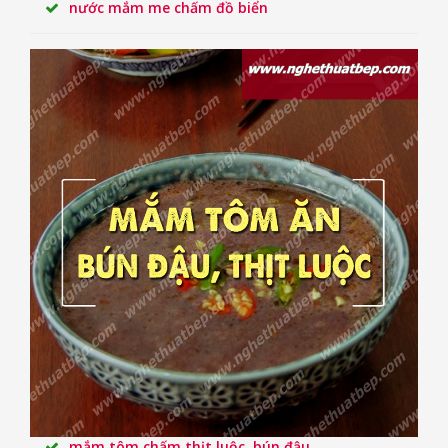
nước mắm me chấm đồ biển
mắm tôm chấm thịt luộc, bún đậu