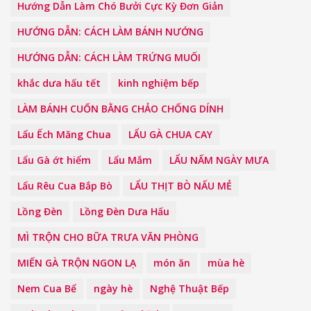
Hướng Dẫn Làm Chó Bưởi Cực Kỳ Đơn Giản
HƯỚNG DẪN: CÁCH LÀM BÁNH NƯỚNG
HƯỚNG DẪN: CÁCH LÀM TRỨNG MUỐI
khắc dưa hấu tết
kinh nghiệm bếp
LÀM BÁNH CUỐN BẰNG CHẢO CHỐNG DÍNH
Lẩu Ếch Măng Chua
LẨU GÀ CHUA CAY
Lẩu Gà ớt hiểm
Lẩu Mắm
LẨU NẤM NGÀY MƯA
Lẩu Rêu Cua Bắp Bò
LẨU THỊT BÒ NẤU MẺ
Lồng Đèn
Lồng Đèn Dưa Hấu
MÌ TRỘN CHO BỮA TRƯA VĂN PHÒNG
MIẾN GÀ TRỘN NGON LẠ
món ăn
mùa hè
Nem Cua Bể
ngày hè
Nghệ Thuật Bếp