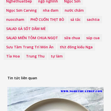
Nghethuatbep
ngộ nghĩnh
Ngọc Sơn
Ngọc Sơn Carving
nha đam
nước chấm
nuoccham
PHỞ CUỐN THỊT BÒ
sả tắc
sachtia
SALAD GÀ SỐT DẤM MÈ
SALAD MIẾN TÔM CHUA NGỌT
sữa chua
súp cua
Sưu Tầm Trang Trí Món Ăn
thịt đông kiểu Nga
Tỉa Hoa
Trung Thu
tự làm
Tin tức liên quan