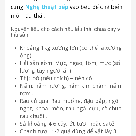
cùng
Nghệ thuật bếp
vào bếp để chế biến
món lẩu thái.
Nguyện liệu cho cách nấu lẩu thái chua cay vị
hải sản
Khoảng 1kg xương lợn (có thể là xương
ống)
Hải sản gồm: Mực, ngao, tôm, mực (số
lượng tùy người ăn)
Thịt bò (nếu thích) – nên có
Nấm: nấm hương, nấm kim châm, nấm
rơm…
Rau củ qua: Rau muống, đậu bắp, ngô
ngọt, khoai môn, rau ngải cứu, cà chua,
rau chuối…
Sả khoảng 4-6 cây, ớt tươi hoặc satế
Chanh tươi: 1-2 quả dùng để vắt lấy 3