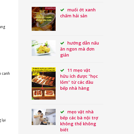
muối ớt xanh
chấm hải sản
ùng
hướng dẫn nấu
ăn ngon mà đơn
giản
11 mẹo vặt
h canh
hữu ích được "học
lỏm" từ các đầu
bếp nhà hàng
mẹo vặt nhà
bếp các bà nội trợ
 lại
không thể không
biết