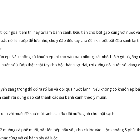
lọc ngoài tiệm thì hãy tự làm bánh canh. Đầu tiên cho bột gạo cùng với nước v
ắc nồi lên bếp để lửa nhỏ, chú ý đảo đều tay cho đến khi bột bắt đầu sánh lại th
mịn.
n ép. Nếu không có khuôn ép thì cho vào bao nilong, cắt nhỏ 1 lỗ ở góc (giống
ước sôi). Bóp thật chặt tay cho bột thành sợi dài, rơi xuống nồi nước sôi đang 
uyển sang trong thì đổ ra rổ lớn và dội qua nước lạnh. Nếu không có khuôn ép b
h canh rồi dùng dao cắt thành các sợi bánh canh theo ý muốn.
 qua với muối để khử mùi tanh sau đó dội nước lạnh cho thật sạch.
/2 muỗng cà phê muối, bắc lên bếp nấu sôi, cho cá lóc vào luộc khoảng 5 phút t
hác cùng với củ hành tây đã luộc.