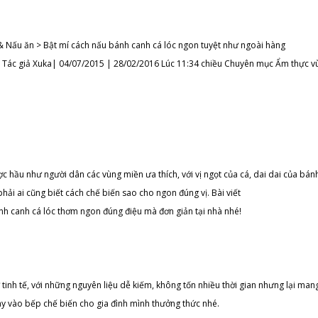
 Nấu ăn > Bật mí cách nấu bánh canh cá lóc ngon tuyệt như ngoài hàng
g Tác giả Xuka| 04/07/2015 | 28/02/2016 Lúc 11:34 chiều Chuyên mục Ẩm thực v
c hầu như người dân các vùng miền ưa thích, với vị ngọt của cá, dai dai của bán
ải ai cũng biết cách chế biến sao cho ngon đúng vị. Bài viết
nh canh cá lóc thơm ngon đúng điệu mà đơn giản tại nhà nhé!
tinh tế, với những nguyên liệu dễ kiếm, không tốn nhiều thời gian nhưng lại mang
ay vào bếp chế biến cho gia đình mình thưởng thức nhé.