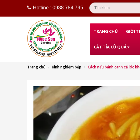
Hotline : 0938 784 795
TRANG CHỦ
GIỚI T
CẮT TỈA CỦ QUẢ
Trang chủ
Kinh nghiệm bếp
Cách nấu bánh canh cá lóc kh