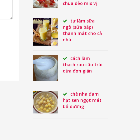
chua dẻo mix vị
tự làm sữa
ngô (sữa bắp)
thanh mát cho cả
nhà
cách làm
thạch rau câu trái
dừa đơn giản
chè nha đam
hạt sen ngọt mát
bổ dưỡng