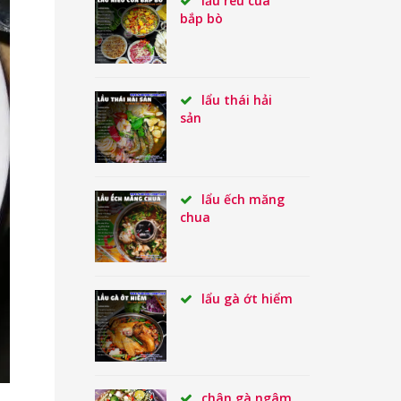
lẩu rêu cua
bắp bò
lẩu thái hải
sản
lẩu ếch măng
chua
lẩu gà ớt hiểm
chân gà ngâm