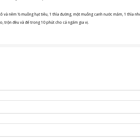
ào tô và nêm ½ muỗng hạt tiêu, 1 thìa đường, một muỗng canh nước mắm, 1 thìa nh
, trộn đều và để trong 10 phút cho cá ngấm gia vị.