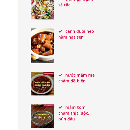
sả tắc
canh đuôi heo
hầm hạt sen
nước mắm me
chấm đồ biển
mắm tôm
chấm thịt luộc,
bún đậu