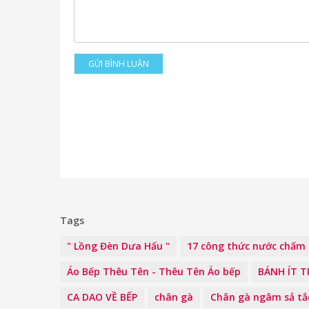
GỬI BÌNH LUẬN
Tags
" Lồng Đèn Dưa Hấu "
17 công thức nước chấm 
Áo Bếp Thêu Tên - Thêu Tên Áo bếp
BÁNH ÍT 
CA DAO VỀ BẾP
chân gà
Chân gà ngâm sả tắ