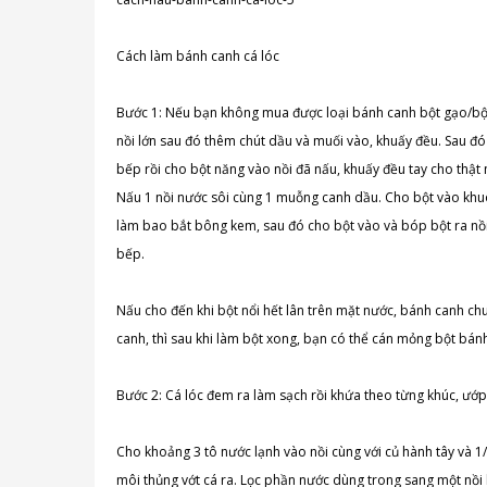
Cách làm bánh canh cá lóc
Bước 1: Nếu bạn không mua được loại bánh canh bột gạo/bột 
nồi lớn sau đó thêm chút dầu và muối vào, khuấy đều. Sau đó b
bếp rồi cho bột năng vào nồi đã nấu, khuấy đều tay cho thật 
Nấu 1 nồi nước sôi cùng 1 muỗng canh dầu. Cho bột vào khuô
làm bao bắt bông kem, sau đó cho bột vào và bóp bột ra nồi n
bếp.
Nấu cho đến khi bột nổi hết lân trên mặt nước, bánh canh ch
canh, thì sau khi làm bột xong, bạn có thể cán mỏng bột bán
Bước 2: Cá lóc đem ra làm sạch rồi khứa theo từng khúc, ướp
Cho khoảng 3 tô nước lạnh vào nồi cùng với củ hành tây và 1
môi thủng vớt cá ra. Lọc phần nước dùng trong sang một nồi k