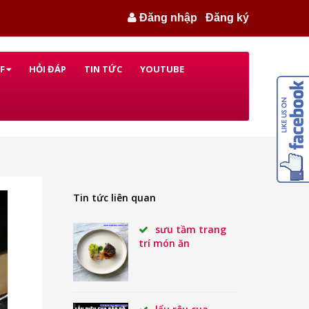
Đăng nhập
/
Đăng ký
F
HỎI ĐÁP
TIN TỨC
YOUTUBE
Tin tức liên quan
sưu tầm trang
trí món ăn