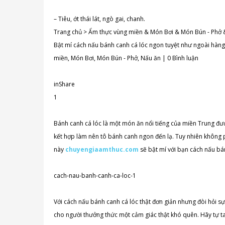
– Tiêu, ớt thái lát, ngò gai, chanh.
Trang chủ > Ẩm thực vùng miền & Món Bơi & Món Bún - Phở &
Bật mí cách nấu bánh canh cá lóc ngon tuyệt như ngoài hàn
miền, Món Bơi, Món Bún - Phở, Nấu ăn | 0 Bình luận
inShare
1
Bánh canh cá lóc là một món ăn nổi tiếng của miền Trung đượ
kết hợp làm nên tô bánh canh ngon đến lạ. Tuy nhiên không ph
này
chuyengiaamthuc.com
sẽ bật mí với bạn cách nấu bá
cach-nau-banh-canh-ca-loc-
1
Với cách nấu bánh canh cá lóc thật đơn giản nhưng đòi hỏi sự 
cho người thưởng thức một cảm giác thật khó quên. Hãy tự t