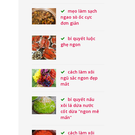
mẹo làm sạch
ngao sò ốc cực
đơn giản
bí quyết luộc
ghẹ ngon
cách làm xôi
ngũ sắc ngon đẹp
mắt
bí quyết nấu
xôi lá dứa nước
cốt dừa "ngon mê
mẩn"
cách làm xôi