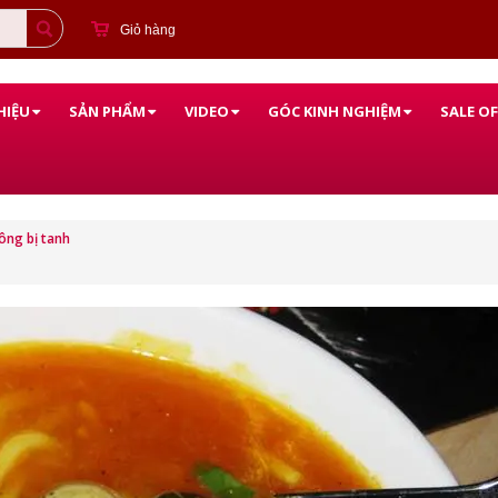
Giỏ hàng
HIỆU
SẢN PHẨM
VIDEO
GÓC KINH NGHIỆM
SALE OF
ông bị tanh