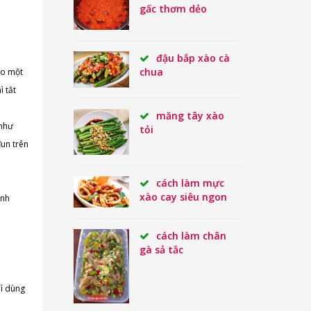
gấc thơm dẻo
đậu bắp xào cà
chua
ào một
ì tắt
măng tây xào
 như
tỏi
đun trên
cách làm mực
xào cay siêu ngon
ánh
cách làm chân
gà sả tắc
hì dùng