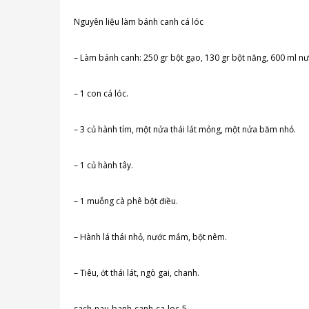
Nguyên liệu làm bánh canh cá lóc
– Làm bánh canh: 250 gr bột gạo, 130 gr bột năng, 600 ml n
– 1 con cá lóc.
– 3 củ hành tím, một nửa thái lát mỏng, một nửa băm nhỏ.
– 1 củ hành tây.
– 1 muỗng cà phê bột điều.
– Hành lá thái nhỏ, nước mắm, bột nêm.
– Tiêu, ớt thái lát, ngò gai, chanh.
cach-nau-banh-canh-ca-loc-
5