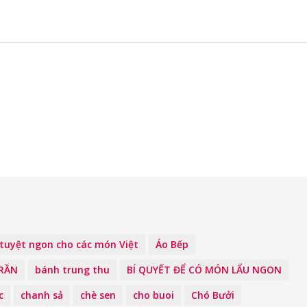
tuyệt ngon cho các món Việt
Áo Bếp
TRẦN
bánh trung thu
BÍ QUYẾT ĐỂ CÓ MÓN LẨU NGON
c
chanh sả
chè sen
cho buoi
Chó Bưởi