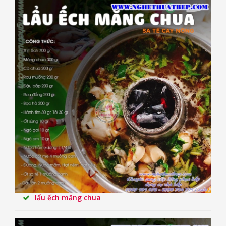
lẩu ếch măng chua