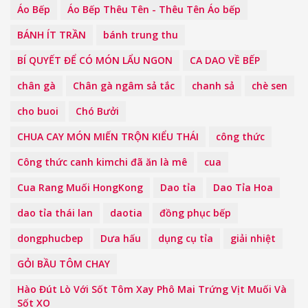
Áo Bếp
Áo Bếp Thêu Tên - Thêu Tên Áo bếp
BÁNH ÍT TRẦN
bánh trung thu
BÍ QUYẾT ĐỂ CÓ MÓN LẨU NGON
CA DAO VỀ BẾP
chân gà
Chân gà ngâm sả tắc
chanh sả
chè sen
cho buoi
Chó Bưởi
CHUA CAY MÓN MIẾN TRỘN KIỂU THÁI
công thức
Công thức canh kimchi đã ăn là mê
cua
Cua Rang Muối HongKong
Dao tỉa
Dao Tỉa Hoa
dao tỉa thái lan
daotia
đồng phục bếp
dongphucbep
Dưa hấu
dụng cụ tỉa
giải nhiệt
GỎI BẦU TÔM CHAY
Hào Đút Lò Với Sốt Tôm Xay Phô Mai Trứng Vịt Muối Và
Sốt XO