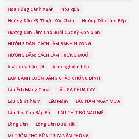
Hoa Hồng Cánh Xoăn
hoa quả
Hướng Dẫn Kỹ Thuật Xóc Chảo
Hướng Dẫn Làm Bếp
Hướng Dẫn Làm Chó Bưởi Cực Kỳ Đơn Giản
HƯỚNG DẪN: CÁCH LÀM BÁNH NƯỚNG
HƯỚNG DẪN: CÁCH LÀM TRỨNG MUỐI
khắc dưa hấu tết
kinh nghiệm bếp
LÀM BÁNH CUỐN BẰNG CHẢO CHỐNG DÍNH
Lẩu Ếch Măng Chua
LẨU GÀ CHUA CAY
Lẩu Gà ớt hiểm
Lẩu Mắm
LẨU NẤM NGÀY MƯA
Lẩu Rêu Cua Bắp Bò
LẨU THỊT BÒ NẤU MẺ
Lồng Đèn
Lồng Đèn Dưa Hấu
MÌ TRỘN CHO BỮA TRƯA VĂN PHÒNG