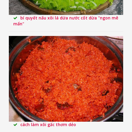
bí quyết nấu xôi lá dứa nước cốt dừa "ngon mê
mẩn"
cách làm xôi gấc thơm dẻo