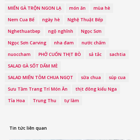
MIẾN GÀ TRỘN NGON LẠ
món ăn
mùa hè
Nem Cua Bể
ngày hè
Nghệ Thuật Bếp
Nghethuatbep
ngộ nghĩnh
Ngọc Sơn
Ngọc Sơn Carving
nha đam
nước chấm
nuoccham
PHỞ CUỐN THỊT BÒ
sả tắc
sachtia
SALAD GÀ SỐT DẤM MÈ
SALAD MIẾN TÔM CHUA NGỌT
sữa chua
súp cua
Sưu Tầm Trang Trí Món Ăn
thịt đông kiểu Nga
Tỉa Hoa
Trung Thu
tự làm
Tin tức liên quan