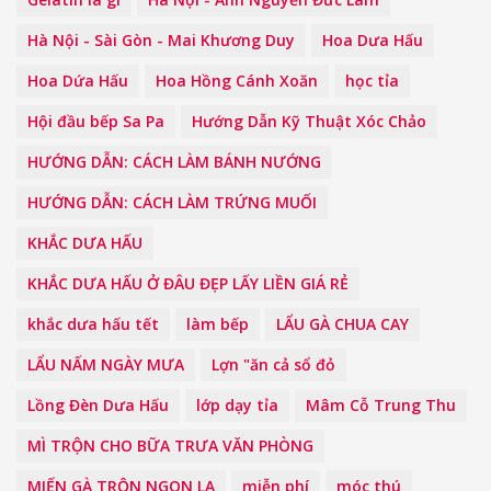
Hà Nội - Sài Gòn - Mai Khương Duy
Hoa Dưa Hấu
Hoa Dứa Hấu
Hoa Hồng Cánh Xoăn
học tỉa
Hội đầu bếp Sa Pa
Hướng Dẫn Kỹ Thuật Xóc Chảo
HƯỚNG DẪN: CÁCH LÀM BÁNH NƯỚNG
HƯỚNG DẪN: CÁCH LÀM TRỨNG MUỐI
KHẮC DƯA HẤU
KHẮC DƯA HẤU Ở ĐÂU ĐẸP LẤY LIỀN GIÁ RẺ
khắc dưa hấu tết
làm bếp
LẨU GÀ CHUA CAY
LẨU NẤM NGÀY MƯA
Lợn "ăn cả sổ đỏ
Lồng Đèn Dưa Hấu
lớp dạy tỉa
Mâm Cỗ Trung Thu
MÌ TRỘN CHO BỮA TRƯA VĂN PHÒNG
MIẾN GÀ TRỘN NGON LẠ
miễn phí
móc thú