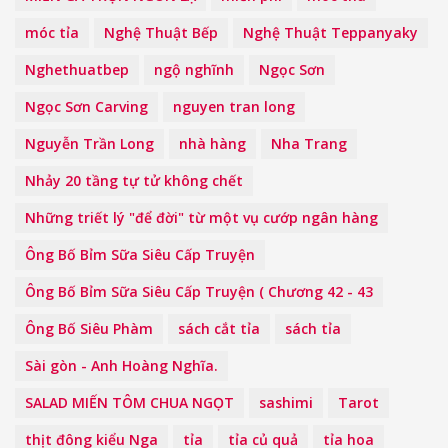
móc tỉa
Nghệ Thuật Bếp
Nghệ Thuật Teppanyaky
Nghethuatbep
ngộ nghĩnh
Ngọc Sơn
Ngọc Sơn Carving
nguyen tran long
Nguyễn Trần Long
nhà hàng
Nha Trang
Nhảy 20 tầng tự tử không chết
Những triết lý "để đời" từ một vụ cướp ngân hàng
Ông Bố Bỉm Sữa Siêu Cấp Truyện
Ông Bố Bỉm Sữa Siêu Cấp Truyện ( Chương 42 - 43
Ông Bố Siêu Phàm
sách cắt tỉa
sách tỉa
Sài gòn - Anh Hoàng Nghĩa.
SALAD MIẾN TÔM CHUA NGỌT
sashimi
Tarot
thịt đông kiểu Nga
tỉa
tỉa củ quả
tỉa hoa