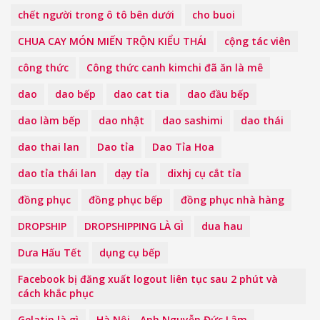
chết người trong ô tô bên dưới
cho buoi
CHUA CAY MÓN MIẾN TRỘN KIỂU THÁI
cộng tác viên
công thức
Công thức canh kimchi đã ăn là mê
dao
dao bếp
dao cat tia
dao đầu bếp
dao làm bếp
dao nhật
dao sashimi
dao thái
dao thai lan
Dao tỉa
Dao Tỉa Hoa
dao tỉa thái lan
dạy tỉa
dixhj cụ cắt tỉa
đồng phục
đồng phục bếp
đồng phục nhà hàng
DROPSHIP
DROPSHIPPING LÀ GÌ
dua hau
Dưa Hấu Tết
dụng cụ bếp
Facebook bị đăng xuất logout liên tục sau 2 phút và
cách khắc phục
Gelatin là gì
Hà Nội - Anh Nguyễn Đức Lâm