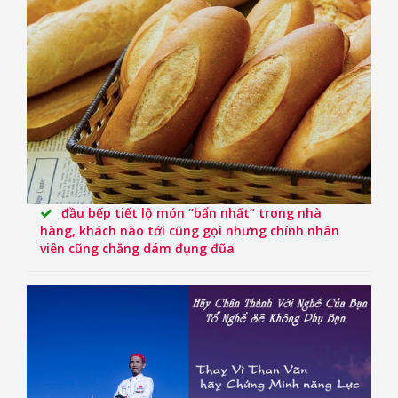
đầu bếp tiết lộ món “bẩn nhất” trong nhà
hàng, khách nào tới cũng gọi nhưng chính nhân
viên cũng chẳng dám đụng đũa