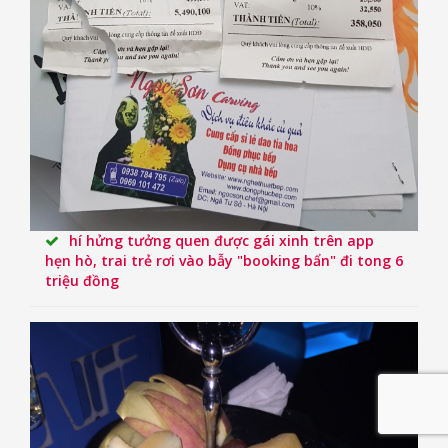
hí hửng tưởng quen được gái xinh trên app
hẹn hò, trai trẻ rơi vào bẫy "booking bẩn" đi tong 6
triệu đồng