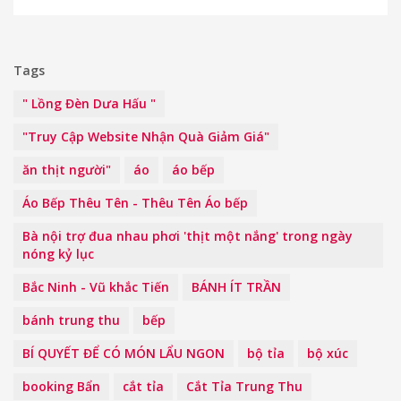
Tags
" Lồng Đèn Dưa Hấu "
"Truy Cập Website Nhận Quà Giảm Giá"
ăn thịt người"
áo
áo bếp
Áo Bếp Thêu Tên - Thêu Tên Áo bếp
Bà nội trợ đua nhau phơi 'thịt một nắng' trong ngày
nóng kỷ lục
Bắc Ninh - Vũ khắc Tiến
BÁNH ÍT TRẦN
bánh trung thu
bếp
BÍ QUYẾT ĐỂ CÓ MÓN LẨU NGON
bộ tỉa
bộ xúc
booking Bẩn
cắt tỉa
Cắt Tỉa Trung Thu