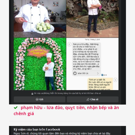
phạm hữu - lừa đảo, quỵt tiền, nhận bếp và ăn
chênh giá