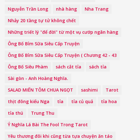
Nguyễn Trần Long
nhà hàng
Nha Trang
Nhảy 20 tầng tự tử không chết
Những triết lý "để đời" từ một vụ cướp ngân hàng
Ông Bố Bỉm Sữa Siêu Cấp Truyện
Ông Bố Bỉm Sữa Siêu Cấp Truyện ( Chương 42 - 43
Ông Bố Siêu Phàm
sách cắt tỉa
sách tỉa
Sài gòn - Anh Hoàng Nghĩa.
SALAD MIẾN TÔM CHUA NGỌT
sashimi
Tarot
thịt đông kiểu Nga
tỉa
tỉa củ quả
tỉa hoa
tỉa thú
Trung Thu
Ý Nghĩa Lá Bài The Fool Trong Tarot
Yêu thương đôi khi cũng từa tựa chuyện ăn táo