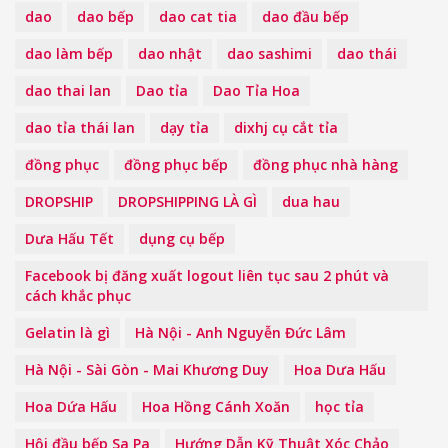
dao
dao bếp
dao cat tia
dao đầu bếp
dao làm bếp
dao nhật
dao sashimi
dao thái
dao thai lan
Dao tỉa
Dao Tỉa Hoa
dao tỉa thái lan
dạy tỉa
dixhj cụ cắt tỉa
đồng phục
đồng phục bếp
đồng phục nhà hàng
DROPSHIP
DROPSHIPPING LÀ GÌ
dua hau
Dưa Hấu Tết
dụng cụ bếp
Facebook bị đăng xuất logout liên tục sau 2 phút và
cách khắc phục
Gelatin là gì
Hà Nội - Anh Nguyễn Đức Lâm
Hà Nội - Sài Gòn - Mai Khương Duy
Hoa Dưa Hấu
Hoa Dứa Hấu
Hoa Hồng Cánh Xoăn
học tỉa
Hội đầu bếp Sa Pa
Hướng Dẫn Kỹ Thuật Xóc Chảo