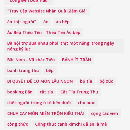
" Lồng Đèn Dưa Hấu "
"Truy Cập Website Nhận Quà Giảm Giá"
ăn thịt người"
áo
áo bếp
Áo Bếp Thêu Tên - Thêu Tên Áo bếp
Bà nội trợ đua nhau phơi 'thịt một nắng' trong ngày
nóng kỷ lục
Bắc Ninh - Vũ khắc Tiến
BÁNH ÍT TRẦN
bánh trung thu
bếp
BÍ QUYẾT ĐỂ CÓ MÓN LẨU NGON
bộ tỉa
bộ xúc
booking Bẩn
cắt tỉa
Cắt Tỉa Trung Thu
chết người trong ô tô bên dưới
cho buoi
CHUA CAY MÓN MIẾN TRỘN KIỂU THÁI
cộng tác viên
công thức
Công thức canh kimchi đã ăn là mê