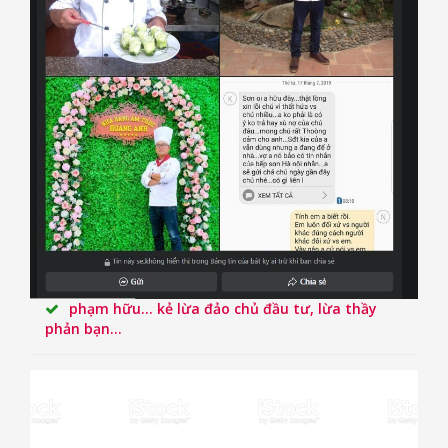
phạm hữu... kẻ lừa đảo chủ đầu tư, lừa thầy
phản bạn...