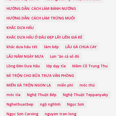
HƯỚNG DẪN: CÁCH LÀM BÁNH NƯỚNG
HƯỚNG DẪN: CÁCH LÀM TRỨNG MUỐI
KHẮC DƯA HẤU
KHẮC DƯA HẤU Ở ĐÂU ĐẸP LẤY LIỀN GIÁ RẺ
khắc dưa hấu tết
làm bếp
LẨU GÀ CHUA CAY
LẨU NẤM NGÀY MƯA
Lợn "ăn cả sổ đỏ
Lồng Đèn Dưa Hấu
lớp dạy tỉa
Mâm Cỗ Trung Thu
MÌ TRỘN CHO BỮA TRƯA VĂN PHÒNG
MIẾN GÀ TRỘN NGON LẠ
miễn phí
móc thú
móc tỉa
Nghệ Thuật Bếp
Nghệ Thuật Teppanyaky
Nghethuatbep
ngộ nghĩnh
Ngọc Sơn
Ngọc Sơn Carving
nguyen tran long