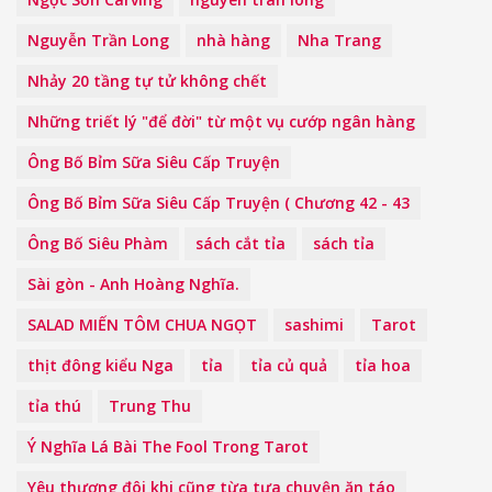
Nguyễn Trần Long
nhà hàng
Nha Trang
Nhảy 20 tầng tự tử không chết
Những triết lý "để đời" từ một vụ cướp ngân hàng
Ông Bố Bỉm Sữa Siêu Cấp Truyện
Ông Bố Bỉm Sữa Siêu Cấp Truyện ( Chương 42 - 43
Ông Bố Siêu Phàm
sách cắt tỉa
sách tỉa
Sài gòn - Anh Hoàng Nghĩa.
SALAD MIẾN TÔM CHUA NGỌT
sashimi
Tarot
thịt đông kiểu Nga
tỉa
tỉa củ quả
tỉa hoa
tỉa thú
Trung Thu
Ý Nghĩa Lá Bài The Fool Trong Tarot
Yêu thương đôi khi cũng từa tựa chuyện ăn táo