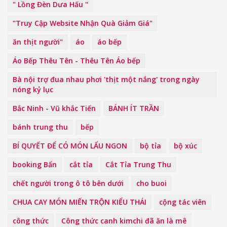
" Lồng Đèn Dưa Hấu "
"Truy Cập Website Nhận Quà Giảm Giá"
ăn thịt người"
áo
áo bếp
Áo Bếp Thêu Tên - Thêu Tên Áo bếp
Bà nội trợ đua nhau phơi 'thịt một nắng' trong ngày
nóng kỷ lục
Bắc Ninh - Vũ khắc Tiến
BÁNH ÍT TRẦN
bánh trung thu
bếp
BÍ QUYẾT ĐỂ CÓ MÓN LẨU NGON
bộ tỉa
bộ xúc
booking Bẩn
cắt tỉa
Cắt Tỉa Trung Thu
chết người trong ô tô bên dưới
cho buoi
CHUA CAY MÓN MIẾN TRỘN KIỂU THÁI
cộng tác viên
công thức
Công thức canh kimchi đã ăn là mê