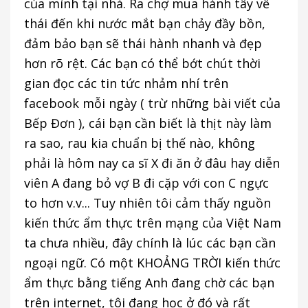
của mình tại nhà. Ra chợ mua hành tây về
thái đến khi nước mắt bạn chảy đầy bồn,
đảm bảo bạn sẽ thái hành nhanh và đẹp
hơn rõ rệt. Các bạn có thể bớt chút thời
gian đọc các tin tức nhảm nhí trên
facebook mỗi ngày ( trừ những bài viết của
Bếp Đơn ), cái bạn cần biết là thịt này làm
ra sao, rau kia chuẩn bị thế nào, không
phải là hôm nay ca sĩ X đi ăn ở đâu hay diễn
viên A đang bỏ vợ B đi cặp với con C ngực
to hơn v.v... Tuy nhiên tôi cảm thấy nguồn
kiến thức ẩm thực trên mạng của Việt Nam
ta chưa nhiều, đây chính là lúc các bạn cần
ngoại ngữ. Có một KHOẢNG TRỜI kiến thức
ẩm thực bằng tiếng Anh đang chờ các bạn
trên internet, tôi đang học ở đó và rất