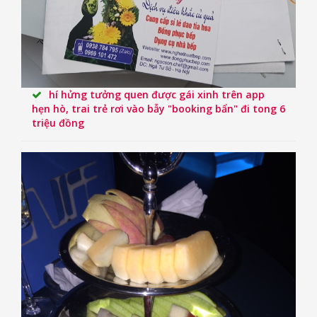
hí hửng tưởng quen được gái xinh trên app
hẹn hò, trai trẻ rơi vào bẫy "booking bẩn" đi tong 6
triệu đồng