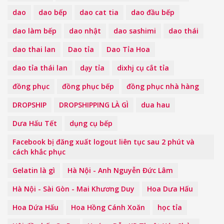
dao
dao bếp
dao cat tia
dao đầu bếp
dao làm bếp
dao nhật
dao sashimi
dao thái
dao thai lan
Dao tỉa
Dao Tỉa Hoa
dao tỉa thái lan
dạy tỉa
dixhj cụ cắt tỉa
đồng phục
đồng phục bếp
đồng phục nhà hàng
DROPSHIP
DROPSHIPPING LÀ GÌ
dua hau
Dưa Hấu Tết
dụng cụ bếp
Facebook bị đăng xuất logout liên tục sau 2 phút và
cách khắc phục
Gelatin là gì
Hà Nội - Anh Nguyễn Đức Lâm
Hà Nội - Sài Gòn - Mai Khương Duy
Hoa Dưa Hấu
Hoa Dứa Hấu
Hoa Hồng Cánh Xoăn
học tỉa