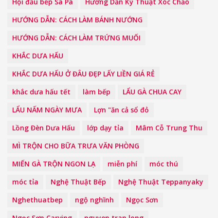
Hội đầu bếp Sa Pa
Hướng Dẫn Kỹ Thuật Xóc Chảo
HƯỚNG DẪN: CÁCH LÀM BÁNH NƯỚNG
HƯỚNG DẪN: CÁCH LÀM TRỨNG MUỐI
KHẮC DƯA HẤU
KHẮC DƯA HẤU Ở ĐÂU ĐẸP LẤY LIỀN GIÁ RẺ
khắc dưa hấu tết
làm bếp
LẨU GÀ CHUA CAY
LẨU NẤM NGÀY MƯA
Lợn "ăn cả sổ đỏ
Lồng Đèn Dưa Hấu
lớp dạy tỉa
Mâm Cỗ Trung Thu
MÌ TRỘN CHO BỮA TRƯA VĂN PHÒNG
MIẾN GÀ TRỘN NGON LẠ
miễn phí
móc thú
móc tỉa
Nghệ Thuật Bếp
Nghệ Thuật Teppanyaky
Nghethuatbep
ngộ nghĩnh
Ngọc Sơn
Ngọc Sơn Carving
nguyen tran long