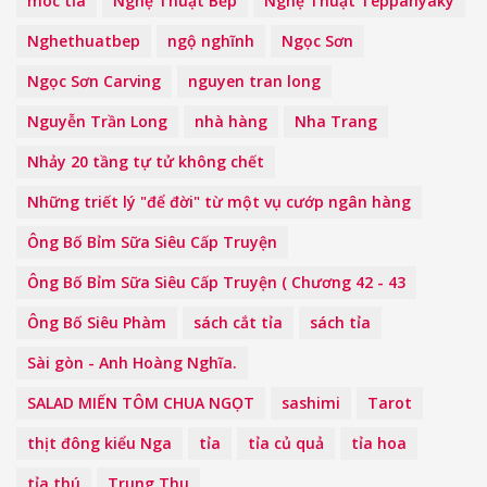
móc tỉa
Nghệ Thuật Bếp
Nghệ Thuật Teppanyaky
Nghethuatbep
ngộ nghĩnh
Ngọc Sơn
Ngọc Sơn Carving
nguyen tran long
Nguyễn Trần Long
nhà hàng
Nha Trang
Nhảy 20 tầng tự tử không chết
Những triết lý "để đời" từ một vụ cướp ngân hàng
Ông Bố Bỉm Sữa Siêu Cấp Truyện
Ông Bố Bỉm Sữa Siêu Cấp Truyện ( Chương 42 - 43
Ông Bố Siêu Phàm
sách cắt tỉa
sách tỉa
Sài gòn - Anh Hoàng Nghĩa.
SALAD MIẾN TÔM CHUA NGỌT
sashimi
Tarot
thịt đông kiểu Nga
tỉa
tỉa củ quả
tỉa hoa
tỉa thú
Trung Thu