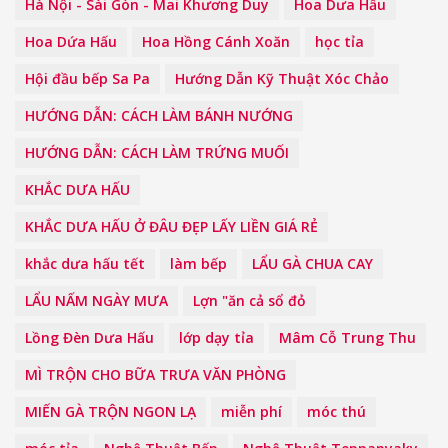
Hà Nội - Sài Gòn - Mai Khương Duy
Hoa Dưa Hấu
Hoa Dứa Hấu
Hoa Hồng Cánh Xoăn
học tỉa
Hội đầu bếp Sa Pa
Hướng Dẫn Kỹ Thuật Xóc Chảo
HƯỚNG DẪN: CÁCH LÀM BÁNH NƯỚNG
HƯỚNG DẪN: CÁCH LÀM TRỨNG MUỐI
KHẮC DƯA HẤU
KHẮC DƯA HẤU Ở ĐÂU ĐẸP LẤY LIỀN GIÁ RẺ
khắc dưa hấu tết
làm bếp
LẨU GÀ CHUA CAY
LẨU NẤM NGÀY MƯA
Lợn "ăn cả sổ đỏ
Lồng Đèn Dưa Hấu
lớp dạy tỉa
Mâm Cỗ Trung Thu
MÌ TRỘN CHO BỮA TRƯA VĂN PHÒNG
MIẾN GÀ TRỘN NGON LẠ
miễn phí
móc thú