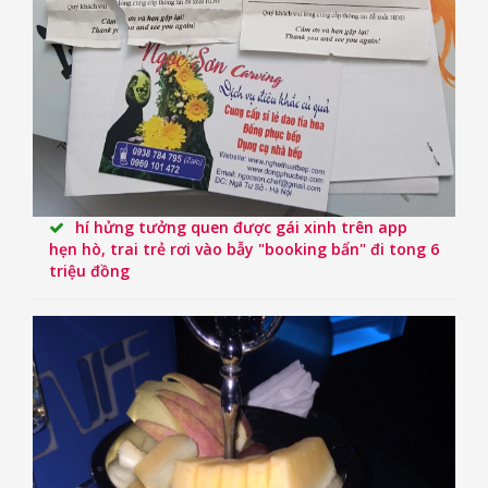
hí hửng tưởng quen được gái xinh trên app
hẹn hò, trai trẻ rơi vào bẫy "booking bẩn" đi tong 6
triệu đồng