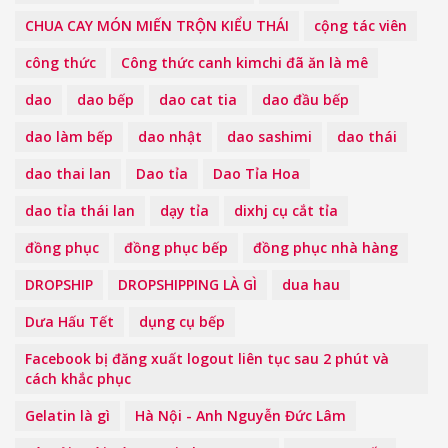
CHUA CAY MÓN MIẾN TRỘN KIỂU THÁI
cộng tác viên
công thức
Công thức canh kimchi đã ăn là mê
dao
dao bếp
dao cat tia
dao đầu bếp
dao làm bếp
dao nhật
dao sashimi
dao thái
dao thai lan
Dao tỉa
Dao Tỉa Hoa
dao tỉa thái lan
dạy tỉa
dixhj cụ cắt tỉa
đồng phục
đồng phục bếp
đồng phục nhà hàng
DROPSHIP
DROPSHIPPING LÀ GÌ
dua hau
Dưa Hấu Tết
dụng cụ bếp
Facebook bị đăng xuất logout liên tục sau 2 phút và
cách khắc phục
Gelatin là gì
Hà Nội - Anh Nguyễn Đức Lâm