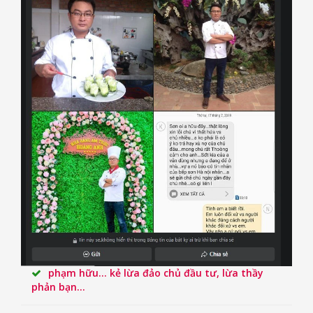
phạm hữu... kẻ lừa đảo chủ đầu tư, lừa thầy
phản bạn...