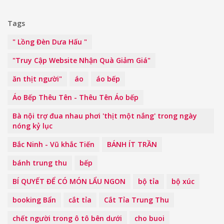
Tags
" Lồng Đèn Dưa Hấu "
"Truy Cập Website Nhận Quà Giảm Giá"
ăn thịt người"
áo
áo bếp
Áo Bếp Thêu Tên - Thêu Tên Áo bếp
Bà nội trợ đua nhau phơi 'thịt một nắng' trong ngày
nóng kỷ lục
Bắc Ninh - Vũ khắc Tiến
BÁNH ÍT TRẦN
bánh trung thu
bếp
BÍ QUYẾT ĐỂ CÓ MÓN LẨU NGON
bộ tỉa
bộ xúc
booking Bẩn
cắt tỉa
Cắt Tỉa Trung Thu
chết người trong ô tô bên dưới
cho buoi