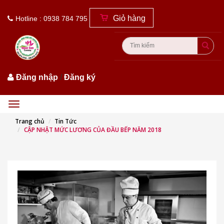
Giỏ hàng
Hotline : 0938 784 795
Đăng nhập
/
Đăng ký
Menu
Trang chủ
Tin Tức
CẬP NHẬT MỨC LƯƠNG CỦA ĐẦU BẾP NĂM 2018