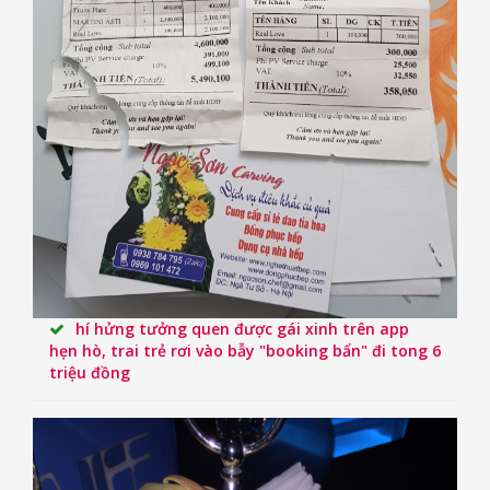
hí hửng tưởng quen được gái xinh trên app
hẹn hò, trai trẻ rơi vào bẫy "booking bẩn" đi tong 6
triệu đồng