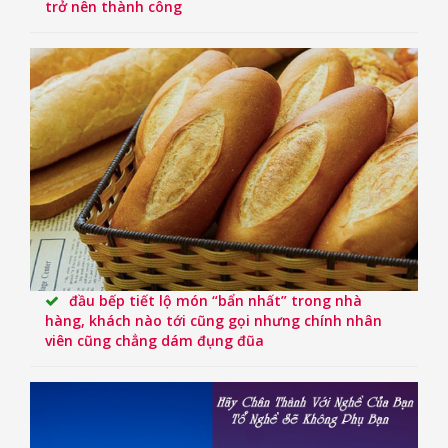
trở nên thành công
đầu bếp tiết lộ món “bẩn nhất” trong nhà
hàng, khách nào tới cũng gọi nhưng chính nhân
viên cũng chẳng dám đụng đũa