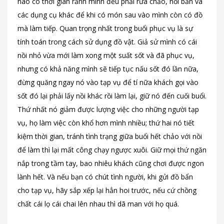
nào có thời gian rảnh mình đều phải rửa chảo, nồi bẩn và
các dụng cụ khác để khi có món sau vào mình còn có đồ
mà làm tiếp. Quan trọng nhất trong buổi phục vụ là sự
tính toán trong cách sử dụng đồ vật. Giả sử mình có cái
nồi nhỏ vừa mới làm xong một suất sốt và đã phục vụ,
nhưng có khả năng mình sẽ tiếp tục nấu sốt đó lần nữa,
đừng quăng ngay nó vào tạp vụ để tí nữa khách gọi vào
sốt đó lại phải lấy nồi khác rồi làm lại, giữ nó đến cuối buổi.
Thứ nhất nó giảm được lượng việc cho những người tạp
vụ, họ làm việc còn khổ hơn mình nhiều; thứ hai nó tiết
kiệm thời gian, tránh tình trạng giữa buổi hết chảo với nồi
để làm thì lại mất công chạy ngược xuôi. Giữ mọi thứ ngăn
nắp trong tầm tay, bao nhiêu khách cũng chơi được ngon
lành hết. Và nếu bạn có chút tình người, khi gửi đồ bẩn
cho tạp vụ, hãy sắp xếp lại hẳn hoi trước, nếu cứ chồng
chất cái lọ cái chai lên nhau thì dã man với họ quá.