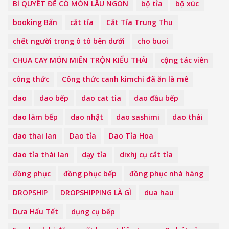
BÍ QUYẾT ĐỂ CÓ MÓN LẨU NGON
bộ tỉa
bộ xúc
booking Bẩn
cắt tỉa
Cắt Tỉa Trung Thu
chết người trong ô tô bên dưới
cho buoi
CHUA CAY MÓN MIẾN TRỘN KIỂU THÁI
cộng tác viên
công thức
Công thức canh kimchi đã ăn là mê
dao
dao bếp
dao cat tia
dao đầu bếp
dao làm bếp
dao nhật
dao sashimi
dao thái
dao thai lan
Dao tỉa
Dao Tỉa Hoa
dao tỉa thái lan
dạy tỉa
dixhj cụ cắt tỉa
đồng phục
đồng phục bếp
đồng phục nhà hàng
DROPSHIP
DROPSHIPPING LÀ GÌ
dua hau
Dưa Hấu Tết
dụng cụ bếp