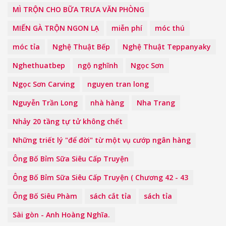
MÌ TRỘN CHO BỮA TRƯA VĂN PHÒNG
MIẾN GÀ TRỘN NGON LẠ
miễn phí
móc thú
móc tỉa
Nghệ Thuật Bếp
Nghệ Thuật Teppanyaky
Nghethuatbep
ngộ nghĩnh
Ngọc Sơn
Ngọc Sơn Carving
nguyen tran long
Nguyễn Trần Long
nhà hàng
Nha Trang
Nhảy 20 tầng tự tử không chết
Những triết lý "để đời" từ một vụ cướp ngân hàng
Ông Bố Bỉm Sữa Siêu Cấp Truyện
Ông Bố Bỉm Sữa Siêu Cấp Truyện ( Chương 42 - 43
Ông Bố Siêu Phàm
sách cắt tỉa
sách tỉa
Sài gòn - Anh Hoàng Nghĩa.