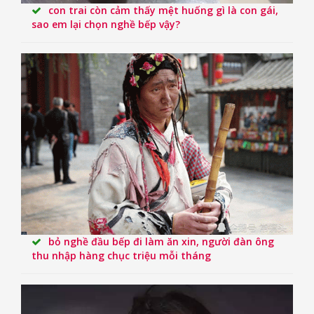
con trai còn cảm thấy mệt huống gì là con gái,
sao em lại chọn nghề bếp vậy?
bỏ nghề đầu bếp đi làm ăn xin, người đàn ông
thu nhập hàng chục triệu mỗi tháng