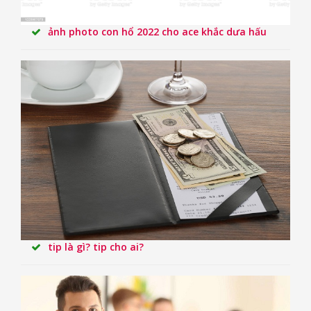
ảnh photo con hổ 2022 cho ace khắc dưa hấu
tip là gì? tip cho ai?