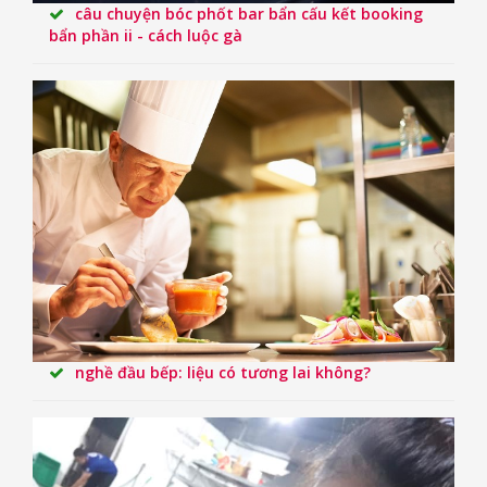
câu chuyện bóc phốt bar bẩn cấu kết booking
bẩn phần ii - cách luộc gà
nghề đầu bếp: liệu có tương lai không?