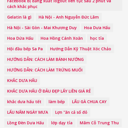
Facebook bị đăng xuất logout liên tục sau 2 phút và
cách khắc phục
Gelatin là gì
Hà Nội - Anh Nguyễn Đức Lâm
Hà Nội - Sài Gòn - Mai Khương Duy
Hoa Dưa Hấu
Hoa Dứa Hấu
Hoa Hồng Cánh Xoăn
học tỉa
Hội đầu bếp Sa Pa
Hướng Dẫn Kỹ Thuật Xóc Chảo
HƯỚNG DẪN: CÁCH LÀM BÁNH NƯỚNG
HƯỚNG DẪN: CÁCH LÀM TRỨNG MUỐI
KHẮC DƯA HẤU
KHẮC DƯA HẤU Ở ĐÂU ĐẸP LẤY LIỀN GIÁ RẺ
khắc dưa hấu tết
làm bếp
LẨU GÀ CHUA CAY
LẨU NẤM NGÀY MƯA
Lợn "ăn cả sổ đỏ
Lồng Đèn Dưa Hấu
lớp dạy tỉa
Mâm Cỗ Trung Thu