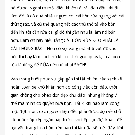
nó được. Ngoài ra một điều khiến tôi rất đau đầu khi đi
làm đó là có quá nhiều người coi cái bồn rửa ngang với cái
thùng rác, và cứ thế quăng hết các thứ thổ tả vào bồn,
đến khi tôi cần rửa cái gì đó thì gần như là làm nó bẩn
hơn. Làm ơn hãy hiểu rằng CÁI BỒN RỬA ĐÉO PHẢI LÀ
CÁI THÙNG RÁC!!! Nếu có vội vàng mà nhỡ vứt đồ vào
bồn thì hãy làm sạch nó khi có thời gian quay lại, cái bồn
rửa là dùng để RỬA nên nó phải SẠCH!
Vào trong buổi phục vụ gấp gáp thì tất nhiên việc sạch sẽ
hoàn toàn sẽ khó khăn hơn do công việc dồn dập, thời
gian không cho phép dọn dẹp chu đáo, nhưng không vì
thế mà mình có quyền bừa bộn. Bất kì khi nào làm xong
một đợt món, các nguyên liệu đều phải được dọn về chỗ
cũ hoặc sắp xếp ngăn nắp trước khi tiếp tục đợt khác, để
nguyên trạng bừa bộn trên bàn thì lát nữa sẽ mệt đấy. Khi