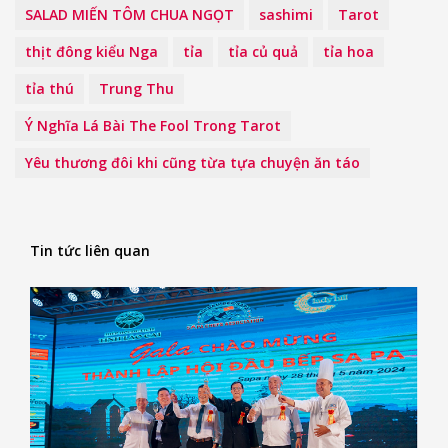
SALAD MIẾN TÔM CHUA NGỌT
sashimi
Tarot
thịt đông kiểu Nga
tỉa
tỉa củ quả
tỉa hoa
tỉa thú
Trung Thu
Ý Nghĩa Lá Bài The Fool Trong Tarot
Yêu thương đôi khi cũng từa tựa chuyện ăn táo
Tin tức liên quan