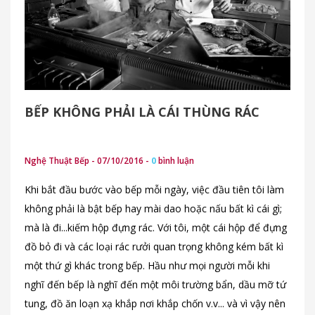
BẾP KHÔNG PHẢI LÀ CÁI THÙNG RÁC
Nghệ Thuật Bếp - 07/10/2016 -
0
bình luận
Khi bắt đầu bước vào bếp mỗi ngày, việc đầu tiên tôi làm
không phải là bật bếp hay mài dao hoặc nấu bất kì cái gì;
mà là đi...kiếm hộp đựng rác. Với tôi, một cái hộp để đựng
đồ bỏ đi và các loại rác rưởi quan trọng không kém bất kì
một thứ gì khác trong bếp. Hầu như mọi người mỗi khi
nghĩ đến bếp là nghĩ đến một môi trường bẩn, dầu mỡ tứ
tung, đồ ăn loạn xạ khắp nơi khắp chốn v.v... và vì vậy nên