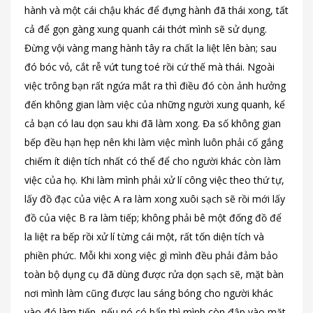
hành và một cái chậu khác để đựng hành đã thái xong, tất
cả để gọn gàng xung quanh cái thớt mình sẽ sử dụng.
Đừng vội vàng mang hành tây ra chất la liệt lên bàn; sau
đó bóc vỏ, cắt rễ vứt tung toé rồi cứ thế mà thái. Ngoài
việc trông bạn rất ngứa mắt ra thì điều đó còn ảnh hưởng
đến không gian làm việc của những người xung quanh, kể
cả bạn có lau dọn sau khi đã làm xong. Đa số không gian
bếp đều hạn hẹp nên khi làm việc mình luôn phải cố gắng
chiếm ít diện tích nhất có thể để cho người khác còn làm
việc của họ. Khi làm mình phải xử lí công việc theo thứ tự,
lấy đồ đạc của việc A ra làm xong xuôi sạch sẽ rồi mới lấy
đồ của việc B ra làm tiếp; không phải bê một đống đồ để
la liệt ra bếp rồi xử lí từng cái một, rất tốn diện tích và
phiền phức. Mỗi khi xong việc gì mình đều phải đảm bảo
toàn bộ dụng cụ đã dùng được rửa dọn sạch sẽ, mặt bàn
nơi mình làm cũng được lau sáng bóng cho người khác
vào đó làm tiếp, nếu nó có bẩn thì mình còn đập vào mặt