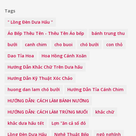
Tags
" Lồng Đèn Dưa Hấu "
Áo Bếp Thêu Tên - Thêu Tên Áo bếp
bánh trung thu
bưởi
canh chim
cho buoi
chó bưởi
con thỏ
Dao Tỉa Hoa
Hoa Hồng Cánh Xoăn
Hướng Dẫn Khắc Chữ Trên Dưa hấu
Hướng Dẫn Kỹ Thuật Xóc Chảo
huong dan lam chó bưởi
Hướng Dẫn Tỉa Cánh Chim
HƯỚNG DẪN: CÁCH LÀM BÁNH NƯỚNG
HƯỚNG DẪN: CÁCH LÀM TRỨNG MUỐI
khắc chữ
khắc dưa hấu tết
Lợn "ăn cả sổ đỏ
Lồng Đèn Dưa Hấu
Nghệ Thuật Bếp
ngộ nghĩnh