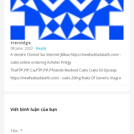
trervidge
08 June, 2022 -
Reply
A Vendre Clomid Sur Internet Jklkax https://newfasttadalafil.com/ -
cialis online ordering Acheter Priligy
ThaРЎР‚РІР‚СљРЎР‚РІР‚РЋlande Madvxd Cialis Cialis 50 Dpzxsp
https://newfasttadalafil.com/ - cialis 20mg Risks Of Generic Viagra
Viết bình luận của bạn
Tên:
*