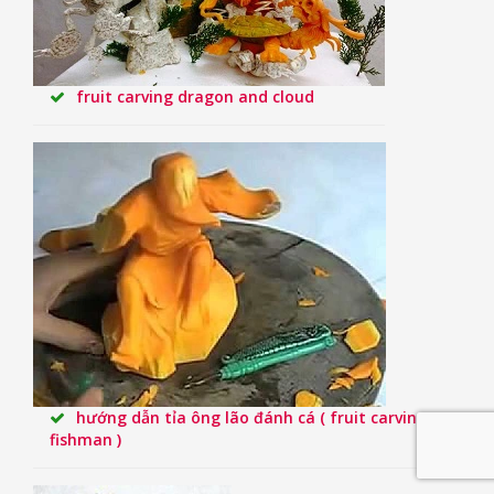
fruit carving dragon and cloud
hướng dẫn tỉa ông lão đánh cá ( fruit carving
fishman )