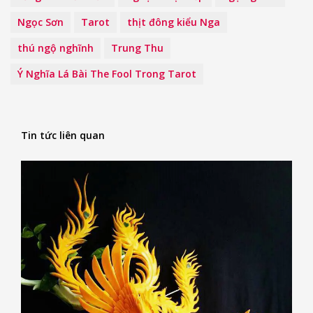
Ngọc Sơn
Tarot
thịt đông kiểu Nga
thú ngộ nghĩnh
Trung Thu
Ý Nghĩa Lá Bài The Fool Trong Tarot
Tin tức liên quan