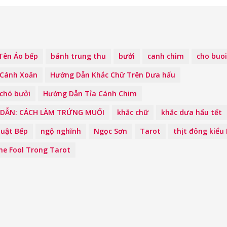
Tên Áo bếp
bánh trung thu
bưởi
canh chim
cho buoi
Cánh Xoăn
Hướng Dẫn Khắc Chữ Trên Dưa hấu
chó bưởi
Hướng Dẫn Tỉa Cánh Chim
DẪN: CÁCH LÀM TRỨNG MUỐI
khắc chữ
khắc dưa hấu tết
uật Bếp
ngộ nghĩnh
Ngọc Sơn
Tarot
thịt đông kiểu
The Fool Trong Tarot