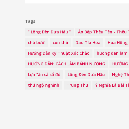
Tags
" Lồng Đèn Dưa Hấu "
Áo Bếp Thêu Tên - Thêu 
chó bưởi
con thỏ
Dao Tỉa Hoa
Hoa Hồng 
Hướng Dẫn Kỹ Thuật Xóc Chảo
huong dan lam 
HƯỚNG DẪN: CÁCH LÀM BÁNH NƯỚNG
HƯỚNG 
Lợn "ăn cả sổ đỏ
Lồng Đèn Dưa Hấu
Nghệ Th
thú ngộ nghĩnh
Trung Thu
Ý Nghĩa Lá Bài 