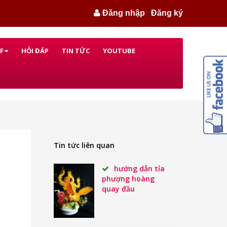
Đăng nhập
/
Đăng ký
F
HỎI ĐÁP
TIN TỨC
YOUTUBE
Tin tức liên quan
hướng dẫn tỉa
phượng hoàng
quay đầu