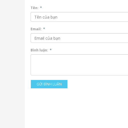
Tên:
*
Email:
*
Bình luận:
*
GỬI BÌNH LUẬN