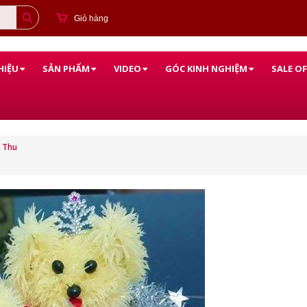
Giỏ hàng
HIỆU
SẢN PHẨM
VIDEO
GÓC KINH NGHIỆM
SALE OF
 Thu