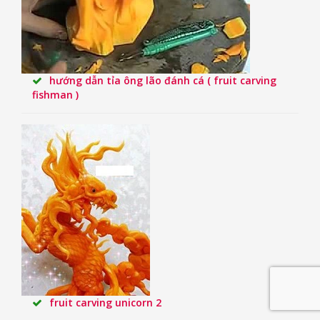
hướng dẫn tỉa ông lão đánh cá ( fruit carving
fishman )
fruit carving unicorn 2