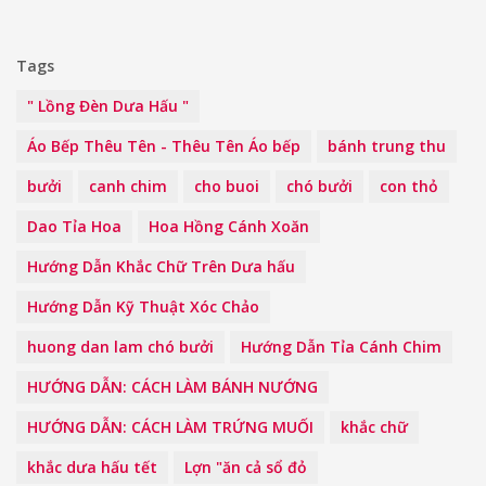
Tags
" Lồng Đèn Dưa Hấu "
Áo Bếp Thêu Tên - Thêu Tên Áo bếp
bánh trung thu
bưởi
canh chim
cho buoi
chó bưởi
con thỏ
Dao Tỉa Hoa
Hoa Hồng Cánh Xoăn
Hướng Dẫn Khắc Chữ Trên Dưa hấu
Hướng Dẫn Kỹ Thuật Xóc Chảo
huong dan lam chó bưởi
Hướng Dẫn Tỉa Cánh Chim
HƯỚNG DẪN: CÁCH LÀM BÁNH NƯỚNG
HƯỚNG DẪN: CÁCH LÀM TRỨNG MUỐI
khắc chữ
khắc dưa hấu tết
Lợn "ăn cả sổ đỏ