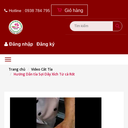
Giỏ hàng
Hotline : 0938 784 795
Đăng nhập
/
Đăng ký
Menu
Trang chủ
Video Cắt Tỉa
Hướng Dẫn tỉa Sợi Dây Xích Từ cà Rốt