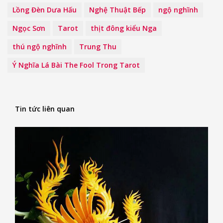
Lồng Đèn Dưa Hấu
Nghệ Thuật Bếp
ngộ nghĩnh
Ngọc Sơn
Tarot
thịt đông kiểu Nga
thú ngộ nghĩnh
Trung Thu
Ý Nghĩa Lá Bài The Fool Trong Tarot
Tin tức liên quan