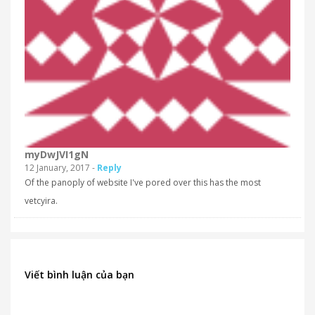
myDwJVI1gN
12 January, 2017 -
Reply
Of the panoply of website I've pored over this has the most
vetcyira.
Viết bình luận của bạn