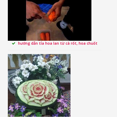
hướng dẫn tỉa hoa lan từ cà rốt, hoa chuốt