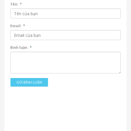
Tên:
*
Email:
*
Bình luận:
*
GỬI BÌNH LUẬN