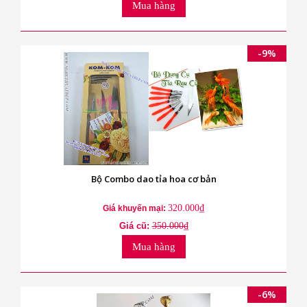
Mua hàng
-9%
Bộ Combo dao tỉa hoa cơ bản
320.000₫
Giá khuyến mại:
Giá cũ:
350.000₫
Mua hàng
-6%