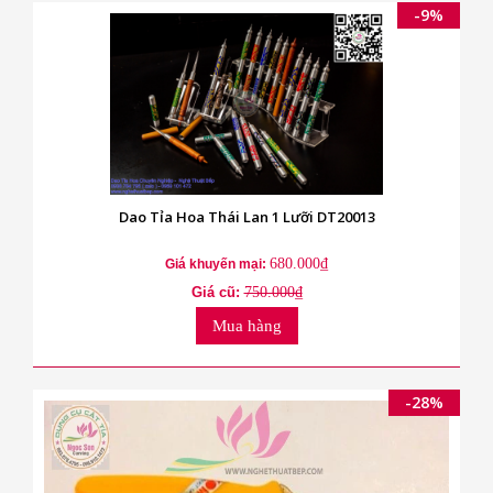
-9%
Dao Tỉa Hoa Thái Lan 1 Lưỡi DT20013
680.000₫
Giá khuyến mại:
Giá cũ:
750.000₫
Mua hàng
-28%