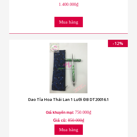
1.400.000₫
Mua hàng
-12%
Dao Tỉa Hoa Thái Lan 1 Lưỡi ĐB DT20016.1
750.000₫
Giá khuyến mại:
Giá cũ:
850.000₫
Mua hàng