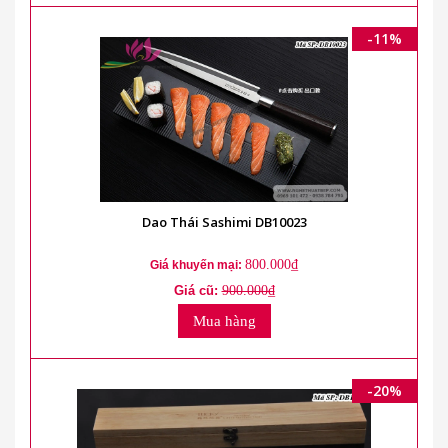
-11%
Dao Thái Sashimi DB10023
800.000₫
Giá khuyến mại:
Giá cũ:
900.000₫
Mua hàng
-20%