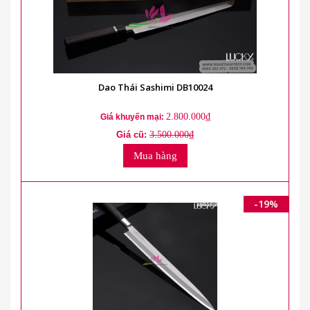
Dao Thái Sashimi DB10024
2.800.000₫
Giá khuyến mại:
Giá cũ:
3.500.000₫
Mua hàng
-19%