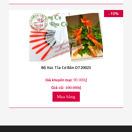
-10%
Bộ Xúc Tỉa Cơ Bản DT20023
90.000₫
Giá khuyến mại:
Giá cũ:
100.000₫
Mua hàng