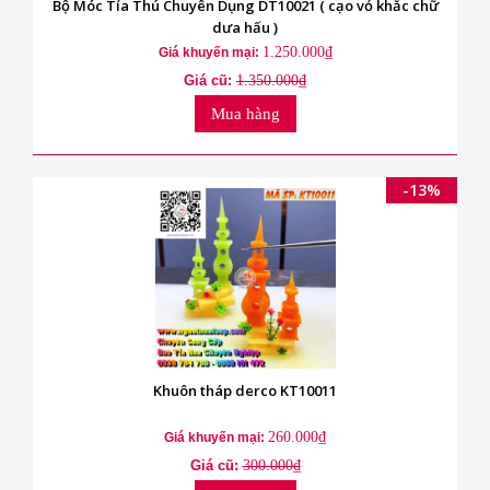
Bộ Móc Tỉa Thú Chuyên Dụng DT10021 ( cạo vỏ khắc chữ
dưa hấu )
1.250.000₫
Giá khuyến mại:
Giá cũ:
1.350.000₫
Mua hàng
-13%
Khuôn tháp derco KT10011
260.000₫
Giá khuyến mại:
Giá cũ:
300.000₫