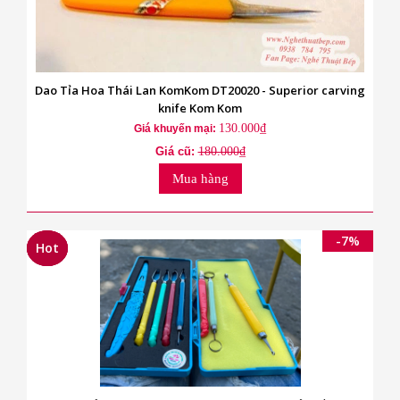
Dao Tỉa Hoa Thái Lan KomKom DT20020 - Superior carving
knife Kom Kom
130.000₫
Giá khuyến mại:
Giá cũ:
180.000₫
Mua hàng
-7%
Hot
Hot
Hot