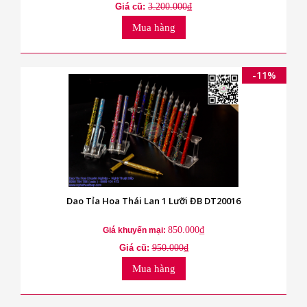
Giá cũ:
3.200.000₫
Mua hàng
-11%
Dao Tỉa Hoa Thái Lan 1 Lưỡi ĐB DT20016
850.000₫
Giá khuyến mại:
Giá cũ:
950.000₫
Mua hàng