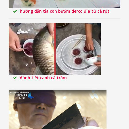
hướng dẫn tỉa con bướm derco đĩa từ cà rốt
đánh tiết canh cá trắm