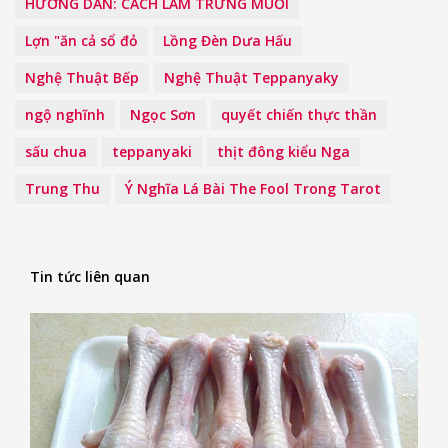
HƯỚNG DẪN: CÁCH LÀM TRỨNG MUỐI
Lợn "ăn cả sổ đỏ
Lồng Đèn Dưa Hấu
Nghệ Thuật Bếp
Nghệ Thuật Teppanyaky
ngộ nghĩnh
Ngọc Sơn
quyết chiến thực thần
sấu chua
teppanyaki
thịt đông kiểu Nga
Trung Thu
Ý Nghĩa Lá Bài The Fool Trong Tarot
Tin tức liên quan