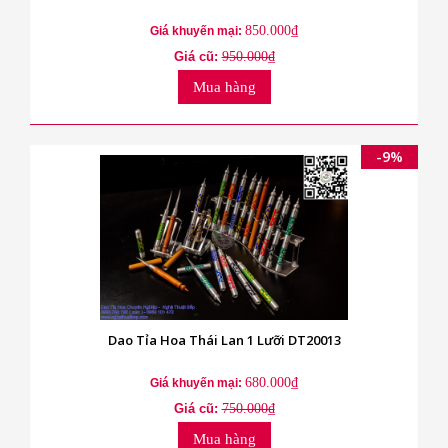
850.000₫
Giá khuyến mại:
Giá cũ:
950.000₫
Mua hàng
-9%
Dao Tỉa Hoa Thái Lan 1 Lưỡi DT20013
680.000₫
Giá khuyến mại:
Giá cũ:
750.000₫
Mua hàng