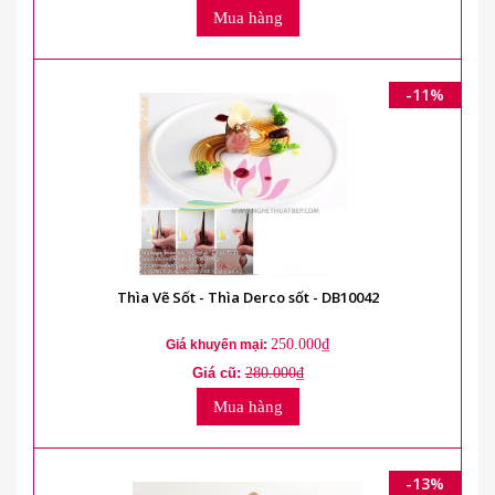
Mua hàng
-11%
Thìa Vẽ Sốt - Thìa Derco sốt - DB10042
250.000₫
Giá khuyến mại:
Giá cũ:
280.000₫
Mua hàng
-13%