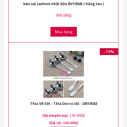
bào sợi sashimi nhật bản BV10045 ( hàng tàu )
900.000₫
Mua hàng
-13%
Thìa Vẽ Sốt - Thìa Derco sốt - DB10043
130.000₫
Giá khuyến mại:
Giá cũ:
150.000₫