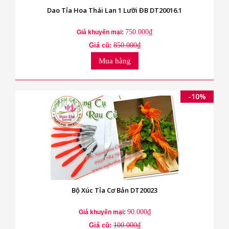
Dao Tỉa Hoa Thái Lan 1 Lưỡi ĐB DT20016.1
750.000₫
Giá khuyến mại:
Giá cũ:
850.000₫
Mua hàng
-10%
Bộ Xúc Tỉa Cơ Bản DT20023
90.000₫
Giá khuyến mại:
Giá cũ:
100.000₫