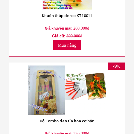
Khuôn tháp derco KT10011
260.000₫
Giá khuyến mại:
Giá cũ:
300.000₫
Mua hàng
-9%
Bộ Combo dao tỉa hoa cơ bản
320.000₫
Giá khuyến mại: