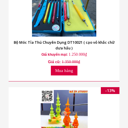
Bộ Móc Tỉa Thú Chuyên Dụng DT10021 ( cạo vỏ khắc chữ
dưa hấu )
1.250.000₫
Giá khuyến mại:
Giá cũ:
1.350.000₫
Mua hàng
-13%