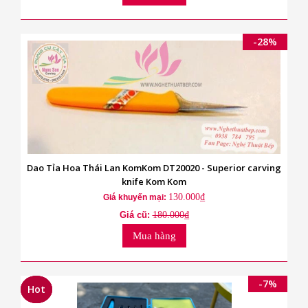
-28%
Dao Tỉa Hoa Thái Lan KomKom DT20020 - Superior carving
knife Kom Kom
130.000₫
Giá khuyến mại:
Giá cũ:
180.000₫
Mua hàng
-7%
Hot
Hot
Hot