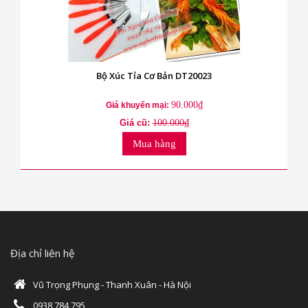
Bộ Xúc Tỉa Cơ Bản DT20023
90.000₫
Giá khuyến mại:
Giá cũ:
100.000₫
Mua hàng
Địa chỉ liên hệ
Vũ Trọng Phụng - Thanh Xuân - Hà Nội
0938 784 795