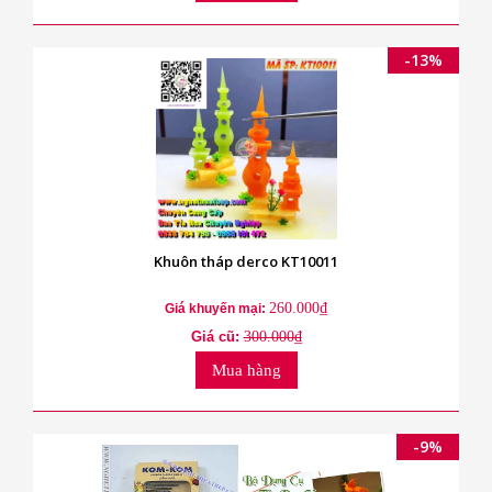
-13%
Khuôn tháp derco KT10011
260.000₫
Giá khuyến mại:
Giá cũ:
300.000₫
Mua hàng
-9%