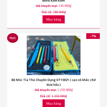
knife Kom Kom
130.000₫
Giá khuyến mại:
Giá cũ:
180.000₫
Mua hàng
-7%
Hot
Hot
Hot
Bộ Móc Tỉa Thú Chuyên Dụng DT10021 ( cạo vỏ khắc chữ
dưa hấu )
1.250.000₫
Giá khuyến mại:
Giá cũ:
1.350.000₫
Mua hàng