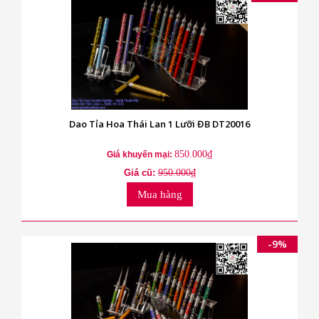
Dao Tỉa Hoa Thái Lan 1 Lưỡi ĐB DT20016
850.000₫
Giá khuyến mại:
Giá cũ:
950.000₫
Mua hàng
-9%