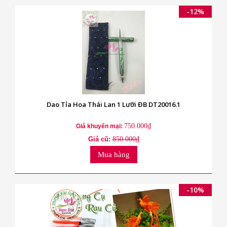
-12%
Dao Tỉa Hoa Thái Lan 1 Lưỡi ĐB DT20016.1
750.000₫
Giá khuyến mại:
Giá cũ:
850.000₫
Mua hàng
-10%