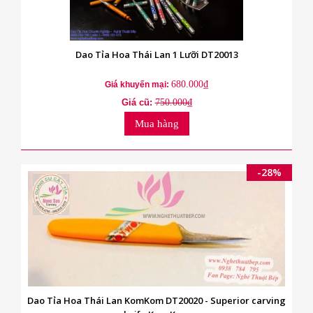
Dao Tỉa Hoa Thái Lan 1 Lưỡi DT20013
680.000₫
Giá khuyến mại:
Giá cũ:
750.000₫
Mua hàng
-28%
Dao Tỉa Hoa Thái Lan KomKom DT20020 - Superior carving