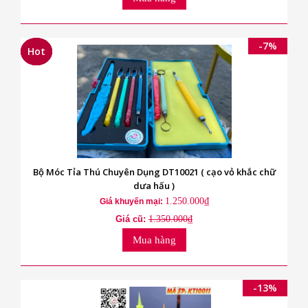
-7%
Hot
Hot
Hot
Bộ Móc Tỉa Thú Chuyên Dụng DT10021 ( cạo vỏ khắc chữ
dưa hấu )
1.250.000₫
Giá khuyến mại:
Giá cũ:
1.350.000₫
Mua hàng
-13%