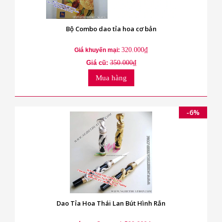
Bộ Combo dao tỉa hoa cơ bản
320.000₫
Giá khuyến mại:
Giá cũ:
350.000₫
Mua hàng
-6%
Dao Tỉa Hoa Thái Lan Bút Hình Rắn