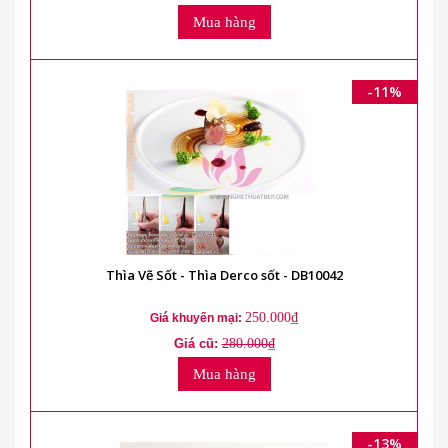
Mua hàng
-11%
Thìa Vẽ Sốt - Thìa Derco sốt - DB10042
250.000₫
Giá khuyến mại:
Giá cũ:
280.000₫
Mua hàng
-13%