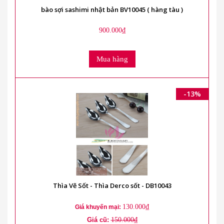
bào sợi sashimi nhật bản BV10045 ( hàng tàu )
900.000₫
Mua hàng
-13%
Thìa Vẽ Sốt - Thìa Derco sốt - DB10043
130.000₫
Giá khuyến mại:
Giá cũ:
150.000₫