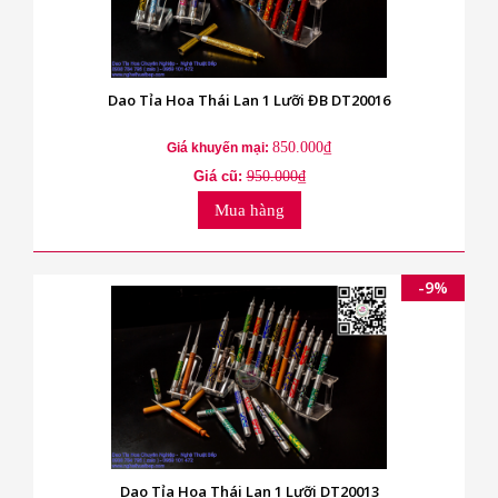
Dao Tỉa Hoa Thái Lan 1 Lưỡi ĐB DT20016
850.000₫
Giá khuyến mại:
Giá cũ:
950.000₫
Mua hàng
-9%
Dao Tỉa Hoa Thái Lan 1 Lưỡi DT20013