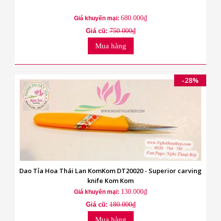
680.000₫
Giá khuyến mại:
Giá cũ:
750.000₫
Mua hàng
-28%
Dao Tỉa Hoa Thái Lan KomKom DT20020 - Superior carving
knife Kom Kom
130.000₫
Giá khuyến mại:
Giá cũ:
180.000₫
Mua hàng