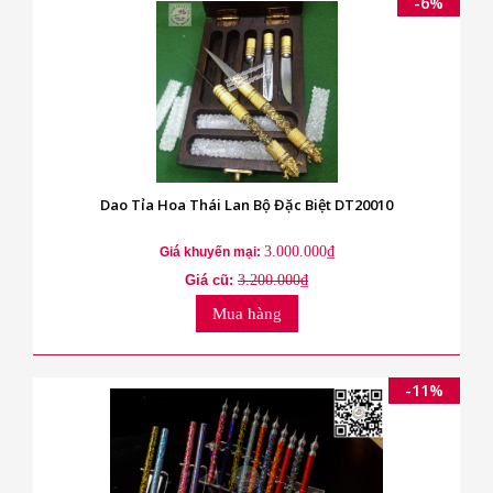
-6%
Dao Tỉa Hoa Thái Lan Bộ Đặc Biệt DT20010
3.000.000₫
Giá khuyến mại:
Giá cũ:
3.200.000₫
Mua hàng
-11%