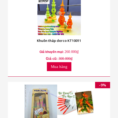
Khuôn tháp derco KT10011
260.000₫
Giá khuyến mại:
Giá cũ:
300.000₫
Mua hàng
-9%