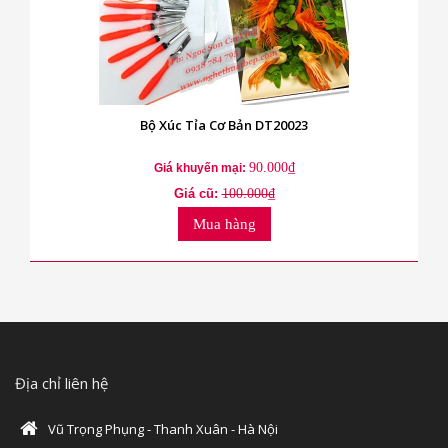
Bộ Xúc Tỉa Cơ Bản DT20023
90.000₫
Giá khuyến mại:
Giá cũ:
100.000₫
Mua hàng
Địa chỉ liên hệ
Vũ Trọng Phụng - Thanh Xuân - Hà Nội