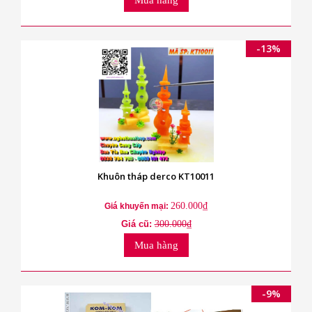
-13%
Khuôn tháp derco KT10011
260.000₫
Giá khuyến mại:
Giá cũ:
300.000₫
Mua hàng
-9%