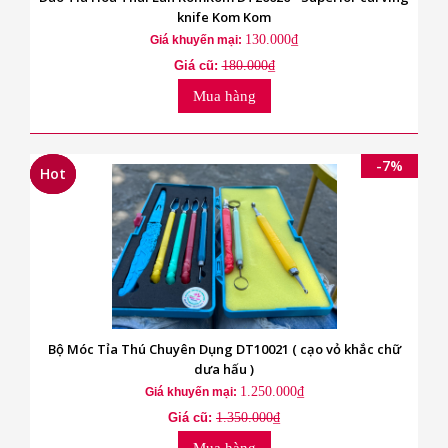
knife Kom Kom
130.000₫
Giá khuyến mại:
Giá cũ:
180.000₫
Mua hàng
-7%
Hot
Hot
Hot
Bộ Móc Tỉa Thú Chuyên Dụng DT10021 ( cạo vỏ khắc chữ
dưa hấu )
1.250.000₫
Giá khuyến mại:
Giá cũ:
1.350.000₫
Mua hàng