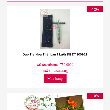
-12%
Dao Tỉa Hoa Thái Lan 1 Lưỡi ĐB DT20016.1
750.000₫
Giá khuyến mại:
Giá cũ:
850.000₫
Mua hàng
-10%