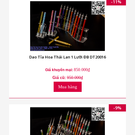
-11%
Dao Tỉa Hoa Thái Lan 1 Lưỡi ĐB DT20016
850.000₫
Giá khuyến mại:
Giá cũ:
950.000₫
Mua hàng
-9%