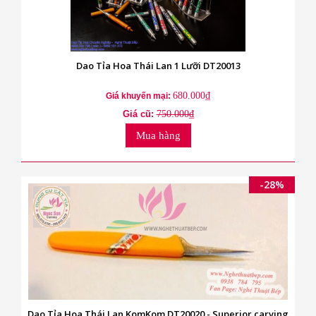
Dao Tỉa Hoa Thái Lan 1 Lưỡi DT20013
680.000₫
Giá khuyến mại:
Giá cũ:
750.000₫
Mua hàng
-28%
Dao Tỉa Hoa Thái Lan KomKom DT20020 - Superior carving