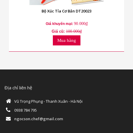
Bộ Xúc Tỉa Cơ Bản DT20023
90.000₫
Giá khuyến mại:
Giá cũ:
100.000₫
Mua hàng
Địa chỉ liên hệ
Vũ Trọng Phụng - Thanh Xuân - Hà Nội
0938 784 795
ngocson.chef@gmail.com