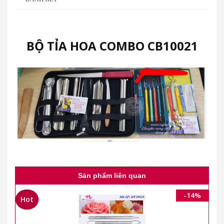
BỘ TỈA HOA COMBO CB10021
Sản phẩm liên quan
-14%
Hot
Hot
Hot