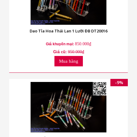
Dao Tỉa Hoa Thái Lan 1 Lưỡi ĐB DT20016
850.000₫
Giá khuyến mại:
Giá cũ:
950.000₫
Mua hàng
-9%