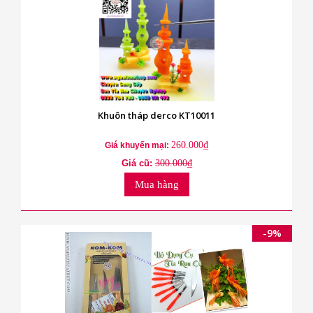
Khuôn tháp derco KT10011
260.000₫
Giá khuyến mại:
Giá cũ:
300.000₫
Mua hàng
-9%