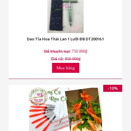
Dao Tỉa Hoa Thái Lan 1 Lưỡi ĐB DT20016.1
750.000₫
Giá khuyến mại:
Giá cũ:
850.000₫
Mua hàng
-10%