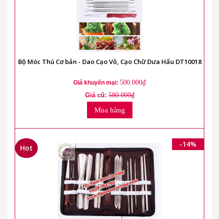
Bộ Móc Thú Cơ bản - Dao Cạo Vỏ, Cạo Chữ Dưa Hấu DT10018
500.000₫
Giá khuyến mại:
Giá cũ:
580.000₫
Mua hàng
-14%
Hot
Hot
Hot