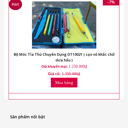
-7%
Hot
Hot
Hot
Bộ Móc Tỉa Thú Chuyên Dụng DT10021 ( cạo vỏ khắc chữ
dưa hấu )
1.250.000₫
Giá khuyến mại:
Giá cũ:
1.350.000₫
Mua hàng
Sản phẩm nổi bật