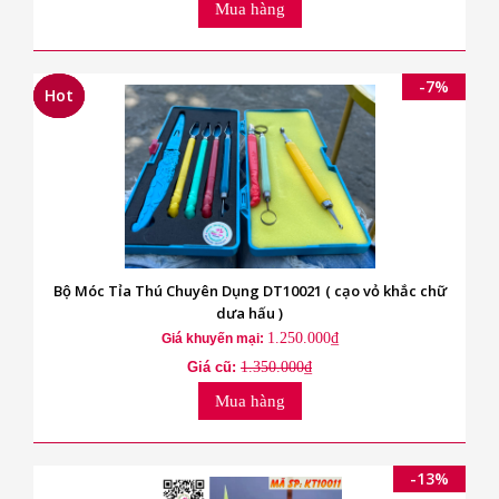
Mua hàng
-7%
Hot
Hot
Hot
Bộ Móc Tỉa Thú Chuyên Dụng DT10021 ( cạo vỏ khắc chữ
dưa hấu )
1.250.000₫
Giá khuyến mại:
Giá cũ:
1.350.000₫
Mua hàng
-13%