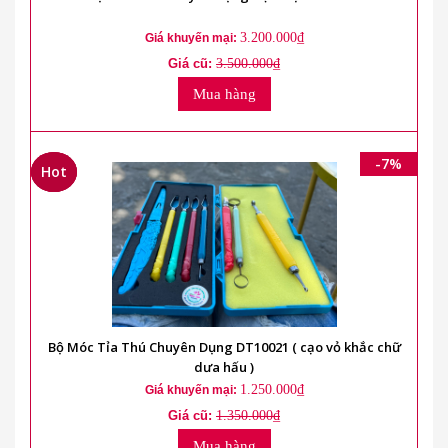
3.200.000₫
Giá khuyến mại:
Giá cũ:
3.500.000₫
Mua hàng
-7%
Hot
Hot
Hot
Bộ Móc Tỉa Thú Chuyên Dụng DT10021 ( cạo vỏ khắc chữ
dưa hấu )
1.250.000₫
Giá khuyến mại:
Giá cũ:
1.350.000₫
Mua hàng