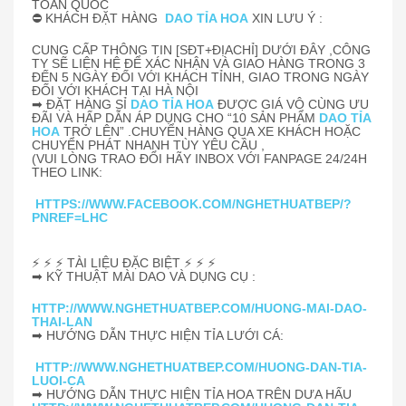
TOÀN QUỐC
⛔ KHÁCH ĐẶT HÀNG
DAO TỈA HOA
XIN LƯU Ý :
CUNG CẤP THÔNG TIN [SĐT+ĐỊACHỈ] DƯỚI ĐÂY ,CÔNG
TY SẼ LIỆN HỆ ĐỂ XÁC NHẬN VÀ GIAO HÀNG TRONG 3
ĐẾN 5 NGÀY ĐỐI VỚI KHÁCH TỈNH, GIAO TRONG NGÀY
ĐỐI VỚI KHÁCH TẠI HÀ NỘI
➡ ĐẶT HÀNG SỈ
DAO TỈA HOA
ĐƯỢC GIÁ VÔ CÙNG ƯU
ĐÃI VÀ HẤP DẪN ÁP DỤNG CHO “10 SẢN PHẨM
DAO TỈA
HOA
TRỞ LÊN” .CHUYỂN HÀNG QUA XE KHÁCH HOẶC
CHUYỂN PHÁT NHANH TÙY YÊU CẦU ,
(VUI LÒNG TRAO ĐỔI HÃY INBOX VỚI FANPAGE 24/24H
THEO LINK:
HTTPS://WWW.FACEBOOK.COM/NGHETHUATBEP/?
PNREF=LHC
⚡
⚡
⚡ TÀI LIỆU ĐẶC BIỆT
⚡
⚡
⚡
➡ KỸ THUẬT MÀI DAO VÀ DỤNG CỤ :
HTTP://WWW.NGHETHUATBEP.COM/HUONG-MAI-DAO-
THAI-LAN
➡ HƯỚNG DẪN THỰC HIỆN TỈA LƯỚI CÁ:
HTTP://WWW.NGHETHUATBEP.COM/HUONG-DAN-TIA-
LUOI-CA
➡ HƯỚNG DẪN THỰC HIỆN TỈA HOA TRÊN DƯA HẤU