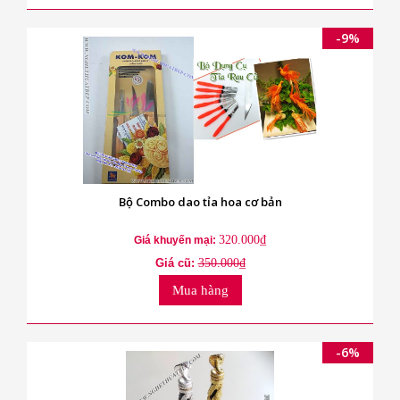
-9%
Bộ Combo dao tỉa hoa cơ bản
320.000₫
Giá khuyến mại:
Giá cũ:
350.000₫
Mua hàng
-6%