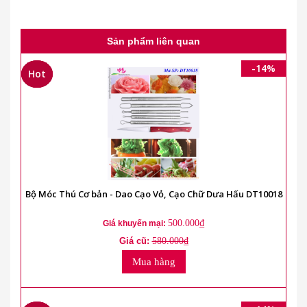
Sản phẩm liên quan
-14%
Hot
Hot
Hot
Bộ Móc Thú Cơ bản - Dao Cạo Vỏ, Cạo Chữ Dưa Hấu DT10018
500.000₫
Giá khuyến mại:
Giá cũ:
580.000₫
Mua hàng