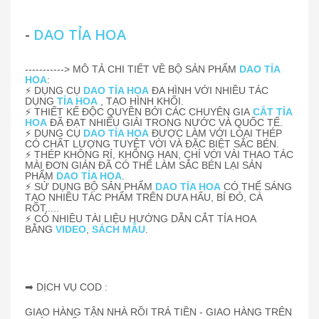
-
DAO TỈA HOA
-----------> MÔ TẢ CHI TIẾT VỀ BỘ SẢN PHẨM
DAO TỈA
HOA
:
⚡ DỤNG CỤ
DAO TỈA HOA
ĐA HÌNH VỚI NHIỀU TÁC
DỤNG
TỈA HOA
, TẠO HÌNH KHỐI.
⚡ THIẾT KẾ ĐỘC QUYỀN BỞI CÁC CHUYÊN GIA
CẮT TỈA
HOA
ĐÃ ĐẠT NHIỀU GIẢI TRONG NƯỚC VÀ QUỐC TẾ.
⚡ DỤNG CỤ
DAO TỈA HOA
ĐƯỢC LÀM VỚI LOẠI THÉP
CÓ CHẤT LƯỢNG TUYỆT VỜI VÀ ĐẶC BIỆT SẮC BÉN.
⚡ THÉP KHÔNG RỈ, KHÔNG HAN, CHỈ VỚI VÀI THAO TÁC
MÀI ĐƠN GIẢN ĐÃ CÓ THỂ LÀM SẮC BÉN LẠI SẢN
PHẨM
DAO TỈA HOA
.
⚡ SỬ DỤNG BỘ SẢN PHẨM
DAO TỈA HOA
CÓ THỂ SÁNG
TẠO NHIỀU TÁC PHẨM TRÊN DƯA HẤU, BÍ ĐỎ, CÀ
RỐT,....
⚡ CÓ NHIỀU TÀI LIỆU HƯỚNG DẪN CẮT TỈA HOA
BẰNG
VIDEO
,
SÁCH MẪU
.
➡ DỊCH VỤ COD :
GIAO HÀNG TẬN NHÀ RỒI TRẢ TIỀN - GIAO HÀNG TRÊN