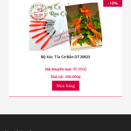
-10%
Bộ Xúc Tỉa Cơ Bản DT20023
90.000₫
Giá khuyến mại:
Giá cũ:
100.000₫
Mua hàng