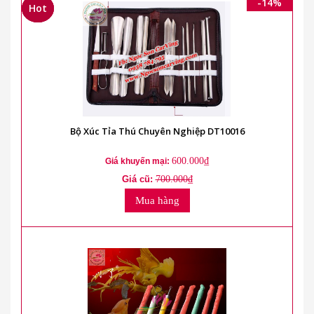
-14%
Hot
Hot
Hot
Bộ Xúc Tỉa Thú Chuyên Nghiệp DT10016
600.000₫
Giá khuyến mại:
Giá cũ:
700.000₫
Mua hàng