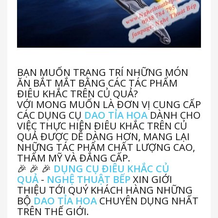
BẠN MUỐN TRANG TRÍ NHỮNG MÓN
ĂN BẮT MẮT BẰNG CÁC TÁC PHẨM
ĐIÊU KHẮC TRÊN CỦ QUẢ?
VỚI MONG MUỐN LÀ ĐƠN VỊ CUNG CẤP
CÁC DỤNG CỤ
DAO TỈA HOA
DÀNH CHO
VIỆC THỰC HIỆN ĐIÊU KHẮC TRÊN CỦ
QUẢ ĐƯỢC DỄ DÀNG HƠN, MANG LẠI
NHỮNG TÁC PHẨM CHẤT LƯỢNG CAO,
THẨM MỸ VÀ ĐẲNG CẤP.
🎉
🎉
🎉
DỤNG CỤ ĐIÊU KHẮC CỦ
QUẢ
-
NGHỆ THUẬT BẾP
XIN GIỚI
THIỆU TỚI QUÝ KHÁCH HÀNG NHỮNG
BỘ
DAO TỈA HOA
CHUYÊN DỤNG NHẤT
TRÊN THẾ GIỚI.