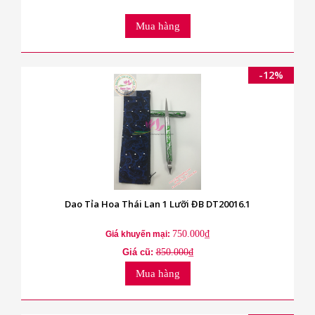
Mua hàng
-12%
Dao Tỉa Hoa Thái Lan 1 Lưỡi ĐB DT20016.1
750.000₫
Giá khuyến mại:
Giá cũ:
850.000₫
Mua hàng