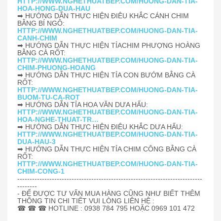
HTTP://WWW.NGHETHUATBEP.COM/HUONG-DAN-TIA-
HOA-HONG-DUA-HAU
➡ HƯỚNG DẪN THỰC HIỆN ĐIÊU KHẮC CÁNH CHIM
BẰNG BÍ NGÔ:
HTTP://WWW.NGHETHUATBEP.COM/HUONG-DAN-TIA-
CANH-CHIM
➡ HƯỚNG DẪN THỰC HIỆN TỈACHIM PHƯỢNG HOÀNG
BẰNG CÀ RỐT:
HTTP://WWW.NGHETHUATBEP.COM/HUONG-DAN-TIA-
CHIM-PHUONG-HOANG
➡ HƯỚNG DẪN THỰC HIỆN TỈA CON BƯỚM BẰNG CÀ
RỐT:
HTTP://WWW.NGHETHUATBEP.COM/HUONG-DAN-TIA-
BUOM-TU-CA-ROT
➡ HƯỚNG DẪN TỈA HOA VĂN DƯA HẤU:
HTTP://WWW.NGHETHUATBEP.COM/HUONG-DAN-TIA-
HOA-NGHE-THUAT-TR…
➡ HƯỚNG DẪN THỰC HIỆN ĐIÊU KHẮC DƯA HẤU:
HTTP://WWW.NGHETHUATBEP.COM/HUONG-DAN-TIA-
DUA-HAU-3
➡ HƯỚNG DẪN THỰC HIỆN TỈA CHIM CÔNG BẰNG CÀ
RỐT:
HTTP://WWW.NGHETHUATBEP.COM/HUONG-DAN-TIA-
CHIM-CONG-1
---------------------------------------------------------------------------
--------
- ĐỂ ĐƯỢC TƯ VẤN MUA HÀNG CŨNG NHƯ BIẾT THÊM
THÔNG TIN CHI TIẾT VUI LÒNG LIÊN HỆ :
☎
☎
☎ HOTLINE : 0938 784 795 HOẶC 0969 101 472