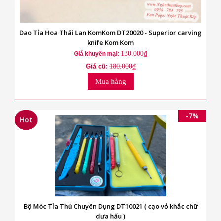
Dao Tỉa Hoa Thái Lan KomKom DT20020 - Superior carving
knife Kom Kom
130.000₫
Giá khuyến mại:
Giá cũ:
180.000₫
Mua hàng
-7%
Hot
Hot
Hot
Bộ Móc Tỉa Thú Chuyên Dụng DT10021 ( cạo vỏ khắc chữ
dưa hấu )