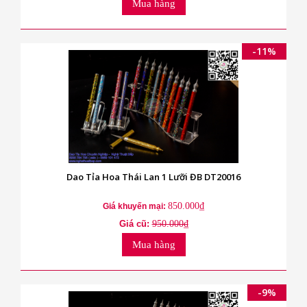
Mua hàng
-11%
Dao Tỉa Hoa Thái Lan 1 Lưỡi ĐB DT20016
850.000₫
Giá khuyến mại:
Giá cũ:
950.000₫
Mua hàng
-9%